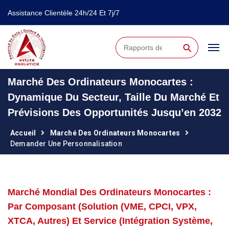
Assistance Clientèle 24h/24 Et 7j/7
⚲
Marché Des Ordinateurs Monocartes :
Dynamique Du Secteur, Taille Du Marché Et
Prévisions Des Opportunités Jusqu’en 2032
Accueil
Marché Des Ordinateurs Monocartes
Demander Une Personnalisation
Marché Mondial Des Ordinateurs Monocartes :
Par Composant (solution (VME, CPCI, VPX,
XTCA, Autres) Et Service (intégration Système,