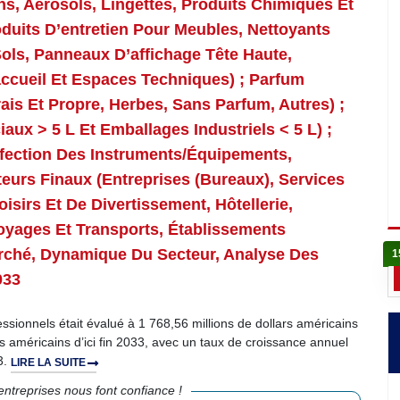
s, Aérosols, Lingettes, Produits Chimiques Et
duits D’entretien Pour Meubles, Nettoyants
Sols, Panneaux D’affichage Tête Haute,
’accueil Et Espaces Techniques) ; Parfum
is Et Propre, Herbes, Sans Parfum, Autres) ;
x > 5 L Et Emballages Industriels < 5 L) ;
nfection Des Instruments/équipements,
ateurs Finaux (entreprises (bureaux), Services
isirs Et De Divertissement, Hôtellerie,
oyages Et Transports, Établissements
arché, Dynamique Du Secteur, Analyse Des
1
033
sionnels était évalué à 1 768,56 millions de dollars américains
rs américains d’ici fin 2033, avec un taux de croissance annuel
3.
LIRE LA SUITE
ntreprises nous font confiance !