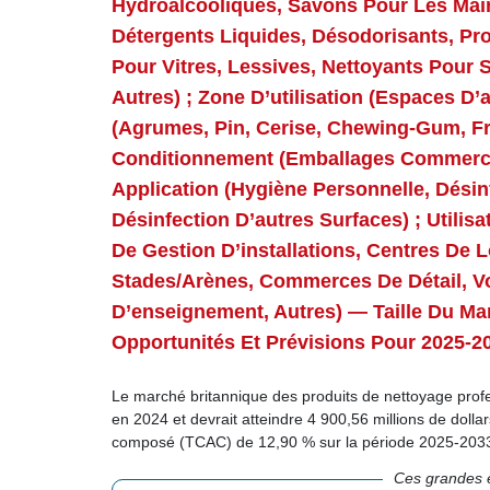
Hydroalcooliques, Savons Pour Les Main
Détergents Liquides, Désodorisants, Pro
Pour Vitres, Lessives, Nettoyants Pour 
Autres) ; Zone D’utilisation (espaces D
(agrumes, Pin, Cerise, Chewing-Gum, Fra
Conditionnement (emballages Commerciau
Application (hygiène Personnelle, Dési
Désinfection D’autres Surfaces) ; Utilis
De Gestion D’installations, Centres De Lo
Stades/arènes, Commerces De Détail, V
D’enseignement, Autres) — Taille Du M
Opportunités Et Prévisions Pour 2025-2
Le marché britannique des produits de nettoyage profes
en 2024 et devrait atteindre 4 900,56 millions de dolla
composé (TCAC) de 12,90 % sur la période 2025-203
Ces grandes e