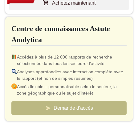
Achetez maintenant
Mise à jour gratuite du rapport lors du prochain cycle
Mise à jour gratuite sur l'industrie (sous 180 jours)
Jusqu'à 40 % de réduction après achat
Centre de connaissances Astute
Autorisation d'imprimer
Analytica
Accédez à plus de 12 000 rapports de recherche
sélectionnés dans tous les secteurs d'activité
Analyses approfondies avec interaction complète avec
le rapport (et non de simples résumés)
Accès flexible – personnalisable selon le secteur, la
zone géographique ou le sujet d'intérêt
Modèle de tarification intelligent – ​​coût effectif aussi bas
que 10 $ par rapport
Demande d'accès
Un accès analyste est inclus pour la validation et les
clarifications rapides
Tableaux de bord personnalisés pour suivre les
marchés et la concurrence