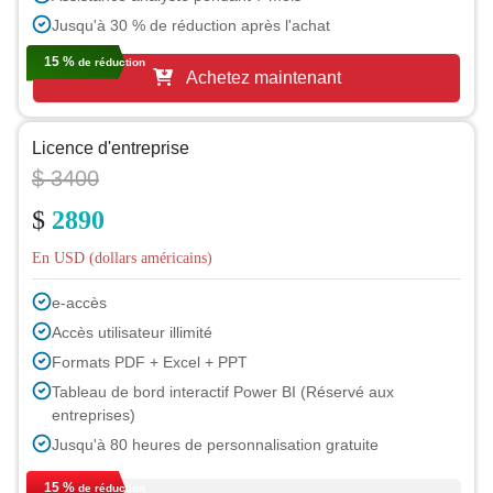
Jusqu'à 30 % de réduction après l'achat
15 %
de réduction
Achetez maintenant
Licence d'entreprise
$ 3400
$
2890
En USD (dollars américains)
e-accès
Accès utilisateur illimité
Formats PDF + Excel + PPT
Tableau de bord interactif Power BI (Réservé aux
entreprises)
Jusqu'à 80 heures de personnalisation gratuite
Assistance d'un analyste pendant 1 an
15 %
de réduction