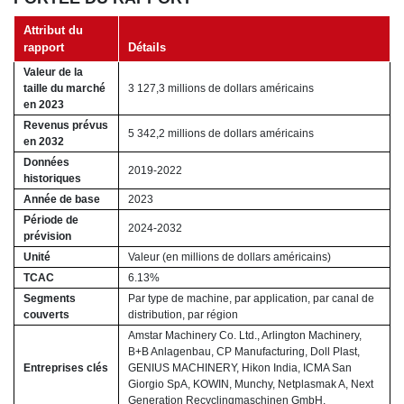
Attribut du
rapport
Détails
Valeur de la
taille du marché
3 127,3 millions de dollars américains
en 2023
Revenus prévus
5 342,2 millions de dollars américains
en 2032
Données
2019-2022
historiques
Année de base
2023
Période de
2024-2032
prévision
Unité
Valeur (en millions de dollars américains)
TCAC
6.13%
Segments
Par type de machine, par application, par canal de
couverts
distribution, par région
Amstar Machinery Co. Ltd., Arlington Machinery,
B+B Anlagenbau, CP Manufacturing, Doll Plast,
Entreprises clés
GENIUS MACHINERY, Hikon India, ICMA San
Giorgio SpA, KOWIN, Munchy, Netplasmak A, Next
Generation Recyclingmaschinen GmbH,