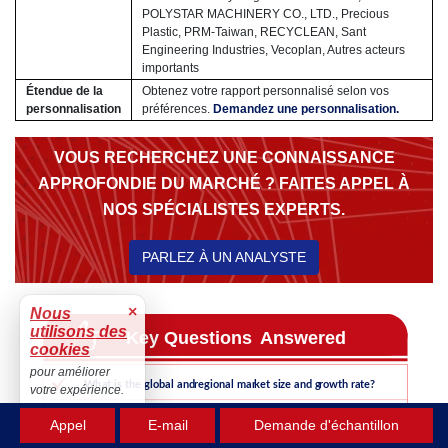
POLYSTAR MACHINERY CO., LTD., Precious
Plastic, PRM-Taiwan, RECYCLEAN, Sant
Engineering Industries, Vecoplan, Autres acteurs
importants
Étendue de la
Obtenez votre rapport personnalisé selon vos
personnalisation
préférences.
Demandez une personnalisation.
VOUS RECHERCHEZ UNE CONNAISSANCE
APPROFONDIE DU MARCHÉ ? FAITES APPEL À
NOS SPÉCIALISTES EXPERTS.
PARLEZ À UN ANALYSTE
×
Nous
utilisons des
cookies
pour améliorer
votre expérience.
Accepter
Appel
E-mail
Demande d'échantillon