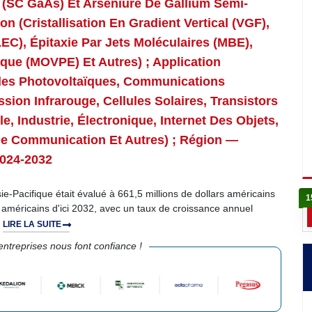
 (SC GaAs) Et Arséniure De Gallium Semi-
n (cristallisation En Gradient Vertical (VGF),
EC), Épitaxie Par Jets Moléculaires (MBE),
que (MOVPE) Et Autres) ; Application
lules Photovoltaïques, Communications
sion Infrarouge, Cellules Solaires, Transistors
le, Industrie, Électronique, Internet Des Objets,
De Communication Et Autres) ; Région —
2024-2032
e-Pacifique était évalué à 661,5 millions de dollars américains
1
s américains d'ici 2032, avec un taux de croissance annuel
.
LIRE LA SUITE
ntreprises nous font confiance !