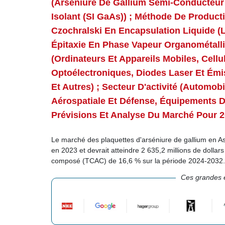
(arséniure De Gallium Semi-Conducteur
Isolant (SI GaAs)) ; Méthode De Productio
Czochralski En Encapsulation Liquide (L
Épitaxie En Phase Vapeur Organométalli
(ordinateurs Et Appareils Mobiles, Cel
Optoélectroniques, Diodes Laser Et Émis
Et Autres) ; Secteur D'activité (automobi
Aérospatiale Et Défense, Équipements 
Prévisions Et Analyse Du Marché Pour 
Le marché des plaquettes d'arséniure de gallium en Asi
en 2023 et devrait atteindre 2 635,2 millions de dollar
composé (TCAC) de 16,6 % sur la période 2024-2032
Ces grandes e