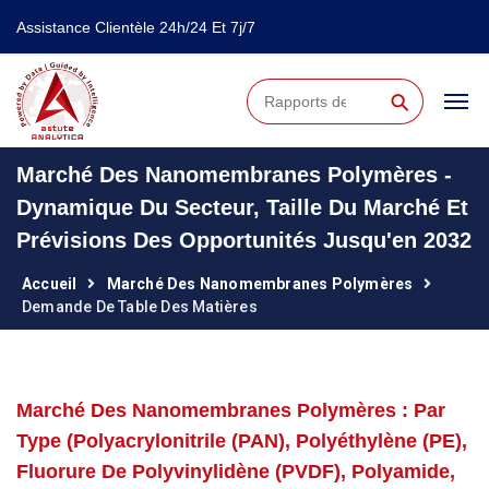
Assistance Clientèle 24h/24 Et 7j/7
⚲
Marché Des Nanomembranes Polymères -
Dynamique Du Secteur, Taille Du Marché Et
Prévisions Des Opportunités Jusqu'en 2032
Accueil
Marché Des Nanomembranes Polymères
Demande De Table Des Matières
Marché Des Nanomembranes Polymères : Par
Type (polyacrylonitrile (PAN), Polyéthylène (PE),
Fluorure De Polyvinylidène (PVDF), Polyamide,