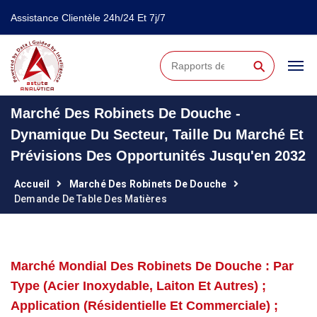
Assistance Clientèle 24h/24 Et 7j/7
⚲
Marché Des Robinets De Douche -
Dynamique Du Secteur, Taille Du Marché Et
Prévisions Des Opportunités Jusqu'en 2032
Accueil
Marché Des Robinets De Douche
Demande De Table Des Matières
Marché Mondial Des Robinets De Douche : Par
Type (acier Inoxydable, Laiton Et Autres) ;
Application (résidentielle Et Commerciale) ;