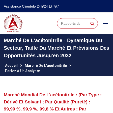
Assistance Clientèle 24h/24 Et 7j/7
⚲
Marché De L'acétonitrile - Dynamique Du
Secteur, Taille Du Marché Et Prévisions Des
Opportunités Jusqu'en 2032
Accueil
Marché De L'acétonitrile
Parlez À Un Analyste
Marché Mondial De L'acétonitrile : (Par Type :
Dérivé Et Solvant ; Par Qualité (pureté) :
99,99 %, 99,9 %, 99,8 % Et Autres ; Par