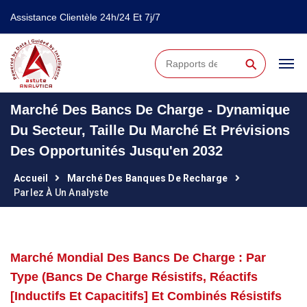
Assistance Clientèle 24h/24 Et 7j/7
⚲
Marché Des Bancs De Charge - Dynamique
Du Secteur, Taille Du Marché Et Prévisions
Des Opportunités Jusqu'en 2032
Accueil
Marché Des Banques De Recharge
Parlez À Un Analyste
Marché Mondial Des Bancs De Charge : Par
Type (bancs De Charge Résistifs, Réactifs
[inductifs Et Capacitifs] Et Combinés Résistifs