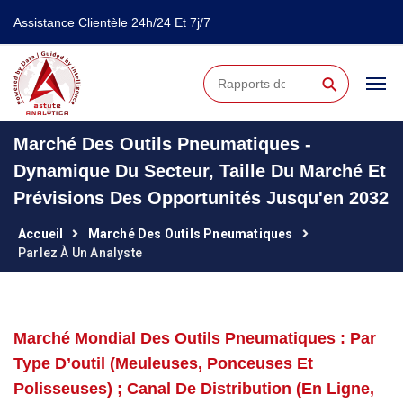
Assistance Clientèle 24h/24 Et 7j/7
⚲
Marché Des Outils Pneumatiques -
Dynamique Du Secteur, Taille Du Marché Et
Prévisions Des Opportunités Jusqu'en 2032
Accueil
Marché Des Outils Pneumatiques
Parlez À Un Analyste
Marché Mondial Des Outils Pneumatiques : Par
Type D’outil (meuleuses, Ponceuses Et
Polisseuses) ; Canal De Distribution (en Ligne,