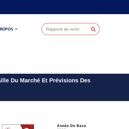
⚲
PROPOS
lle Du Marché Et Prévisions Des
Année De Base