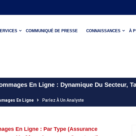
ERVICES
COMMUNIQUÉ DE PRESSE
CONNAISSANCES
À 
ommages En Ligne : Dynamique Du Secteur, Tai
mmages En Ligne
Parlez À Un Analyste
ages En Ligne : Par Type (assurance