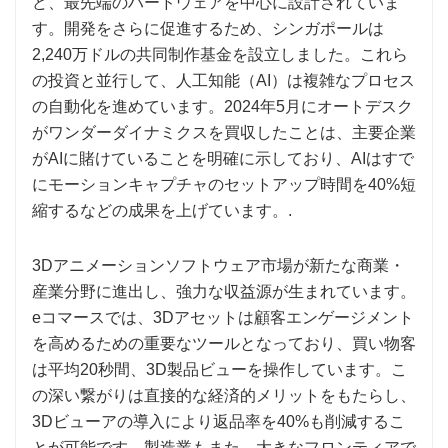
ど、最先端のハードウェアを中心に設計されていま
す。開発をさらに促進するため、シンガポールは
2,240万ドルの共同制作基金を設立しました。これら
の投資と並行して、人工知能（AI）は複雑なプロセス
の自動化を進めています。2024年5月にオートデスク
がワンダーダイナミクスを買収したことは、主要企業
がAIに賭けていることを明確に示しており、AIはすで
にモーションキャプチャのセットアップ時間を40%短
縮するなどの成果を上げています。.
3Dアニメーションソフトウェア市場が新たな商業・
産業分野に進出し、強力な収益源が生まれています。
eコマースでは、3Dアセットは顧客エンゲージメント
を高めるための重要なツールとなっており、買い物客
は平均20秒間、3D製品ビューを操作しています。こ
の深い繋がりは直接的な経済的メリットをもたらし、
3Dビューアの導入により返品率を40%も削減するこ
とが可能です。製造業もまた、大きなフロンティアで