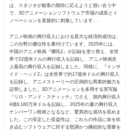
は、スタジオが観客の期待に応えようと競い合う中
で、3Dアニメーションソフトウェア市場の成長とイ
ノベーションを直接的に刺激しています。.
アニメ映画の興行収入における莫大な経済的成功は、
この分野の優位性を裏付けています。2025年には、
中国のアニメ映画『哪吒2』が記録を塗り替え、全世
界で22億米ドルの興行収入を記録し、アニメ映画史
上最高の興行収入を記録しました。同様に、『インサ
イド・ヘッド2』は全世界で約17億米ドルの興行収入
を記録し、アニメストーリーの圧倒的な商業的魅力を
証明しました。3Dアニメーションを多用する実写版
『リロ・アンド・スティッチ』でさえ、国内興行収入
4億8,180万米ドルを記録し、2025年の夏の興行収入
ナンバーワン映画となるなど、驚異的な成功を収めま
した。この安定した収益性は、これらの作品に命を吹
き込むソフトウェアに対する堅調かつ継続的な需要を