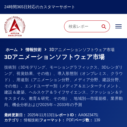
24時間365日対応のカスタマーサポート
⚲
ホーム
情報技術
3Dアニメーションソフトウェア市場
3Dアニメーションソフトウェア市場
技術別（3Dモデリング、モーショングラフィックス、3Dレンダリ
ング、視覚効果、その他）、導入形態別（オンプレミス、クラウ
ド）、用途別（アニメーション分野、メディア分野、建設分野、
その他）、エンドユーザー別（メディア＆エンターテイメント、
建設＆建築、ヘルスケア＆ライフサイエンス、ファッション＆テ
キスタイル、教育＆研究、その他）、地域別―市場規模、業界動
向、機会分析および2025年～2033年の予測
最終更新日：
2025年11月13日
|
レポートID：
AA0623475
|
カテゴリ：
情報技術
|
フォーマット：
PDF
|
ページ数：
139