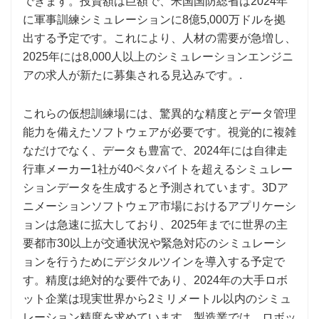
できます。投資額は巨額で、米国国防総省は2024年
に軍事訓練シミュレーションに8億5,000万ドルを拠
出する予定です。これにより、人材の需要が急増し、
2025年には8,000人以上のシミュレーションエンジニ
アの求人が新たに募集される見込みです。.
これらの仮想訓練場には、驚異的な精度とデータ管理
能力を備えたソフトウェアが必要です。視覚的に複雑
なだけでなく、データも豊富で、2024年には自律走
行車メーカー1社が40ペタバイトを超えるシミュレー
ションデータを生成すると予測されています。3Dア
ニメーションソフトウェア市場におけるアプリケーシ
ョンは急速に拡大しており、2025年までに世界の主
要都市30以上が交通状況や緊急対応のシミュレーシ
ョンを行うためにデジタルツインを導入する予定で
す。精度は絶対的な要件であり、2024年の大手ロボ
ット企業は現実世界から2ミリメートル以内のシミュ
レーション精度を求めています。製造業では、ロボッ