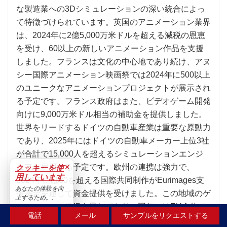
な製造業への3Dシミュレーションの深い統合によっ
て特徴づけられています。英国のアニメーション業界
は、2024年に2億5,000万米ドルを超える減税の恩恵
を受け、60以上の新しいアニメーション作品を支援
しました。フランスは文化の中心地であり続け、アヌ
シー国際アニメーション映画祭では2024年に500以上
のユニークなアニメーションプロジェクトが展示され
る予定です。フランス政府はまた、ビデオゲーム開発
向けに9,000万米ドル相当の補助金を提供しました。
世界をリードするドイツの自動車産業は重要な原動力
であり、2025年にはドイツの自動車メーカー上位3社
が合計で15,000人を超えるシミュレーションエンジ
×
ニアを雇用する予定です。欧州の連携は強力で、
クッキーを使
用しています
2024年には80を超える国際共同制作がEurimages支
あなたの体験を向
援基金を通じて資金提供を受けました。この地域のゲ
上するため。.
ームシーンも活況を呈しており、同年にはEU全体で
受け入れる
電話
メール
サンプルをリクエストする
1,200を超える新しいゲーム開発スタジオが設立され