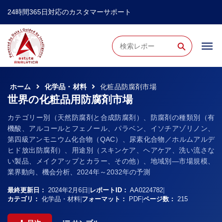
24時間365日対応のカスタマーサポート
⚲
ホーム
化学品・材料
化粧品防腐剤市場
世界の化粧品用防腐剤市場
カテゴリー別（天然防腐剤と合成防腐剤）、防腐剤の種類別（有
機酸、アルコールとフェノール、パラベン、イソチアゾリノン、
第四級アンモニウム化合物（QAC）、尿素化合物／ホルムアルデ
ヒド放出防腐剤）、用途別（スキンケア、ヘアケア、洗い流さな
い製品、メイクアップとカラー、その他）、地域別―市場規模、
業界動向、機会分析、2024年～2032年の予測
最終更新日：
2024年2月6日
|
レポートID：
AA0224782
|
カテゴリ：
化学品・材料
|
フォーマット：
PDF
|
ページ数：
215