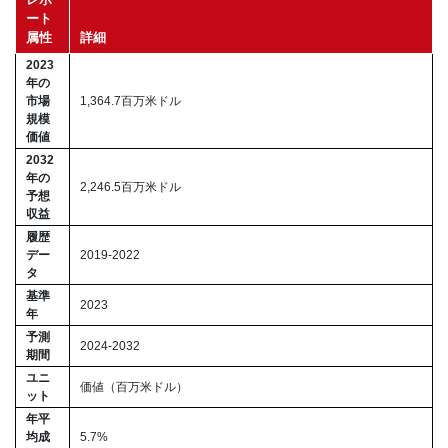
ート
属性
詳細
2023
年の
市場
1,364.7百万米ドル
規模
価値
2032
年の
2,246.5百万米ドル
予想
収益
履歴
デー
2019-2022
タ
基準
2023
年
予測
2024-2032
期間
ユニ
価値（百万米ドル）
ット
年平
均成
5.7%