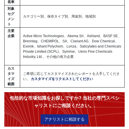
長率
対象
セグ
カテゴリー別、保存タイプ別、用途別、地域別
メン
ト
主要
企業
Active Micro Technologies、Akema Srl、Ashland、BASF SE、
Brenntag、CHEMIPOL、SA、Clariant AG、Dow Chemical、
Evonik、Ishant Polychem、Lonza、Salicylates and Chemicals
Private Limited (SCPL)、Symrise、Ueno Fine Chemicals
Industry, Ltd.、その他の有力企業
カス
タマ
ご希望に応じてカスタマイズされたレポートを入手してくださ
イズ
い。
カスタマイズをリクエストしてください
範囲
包括的な市場知識をお探しですか? 当社の専門スペシ
ャリストにご相談ください。.
アナリストに相談する