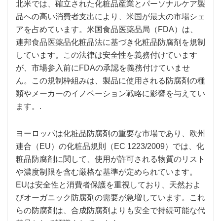
北米では、確立された化粧品産業とパーソナルケア製
品への高い消費者支出により、米国が最大の市場シェ
アを占めています。米国食品医薬品局（FDA）は、
連邦食品医薬品化粧品法に基づき化粧品防腐剤を規制
しています。この法律は安全性を義務付けています
が、市場参入前にFDAの承認を義務付けていませ
ん。この規制枠組みは、製品に使用される防腐剤の種
類やメーカーのイノベーション戦略に影響を与えてい
ます。.
ヨーロッパは化粧品防腐剤の重要な市場であり、欧州
連合（EU）の化粧品規則（EC 1223/2009）では、化
粧品防腐剤に関して、使用が許可される物質のリスト
や濃度制限を含む厳格な基準が定められています。
EUは安全性と消費者保護を重視しており、天然およ
びオーガニック防腐剤の需要が急増しています。これ
らの防腐剤は、合成防腐剤よりも安全で持続可能な代