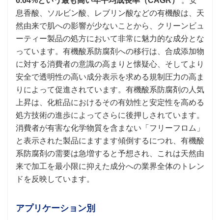
6.64%という最も高い年平均成長率（CAGR）
。安
息香酸、ソルビン酸、レブリン酸などの有機酸は、天
然由来で肌への影響が少ないことから、クリーンビュ
ーティー製品の処方において非常に魅力的な成分とな
っています。有機酸系防腐剤への移行は、合成添加物
に対する消費者の意識の高まりと懐疑心、そしてより
安全で透明性の高い成分表示を求める規制圧力の高ま
りによって促進されています。有機酸系防腐剤の人気
上昇は、化粧品におけるその有効性と安定性を高める
処方技術の進歩によってさらに後押しされています。
消費者が有害な化学物質を含まない「フリーフロム」
と表示された製品にますます傾倒するにつれ、有機酸
系防腐剤の需要は急増すると予想され、これは天然由
来で加工を最小限に抑えた成分への業界全体のトレン
ドを反映しています。
アプリケーション別