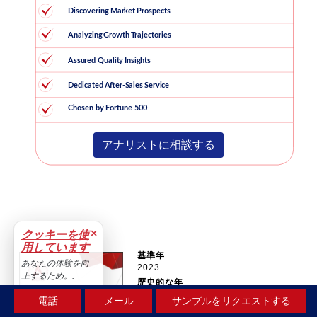
アナリストに相談する
×
クッキーを使
用しています
基準年
あなたの体験を向
2023
上するため。.
歴史的な年
2019-2022
受け入れる
電話
メール
サンプルをリクエストする
予測年