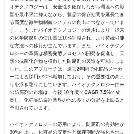
オテクノロジーは、安全性を確保しながら環境への影
響を最小限に抑えながら、製品の保存期間を延長でき
る高度な微生物制御システムの創出につながっていま
す。こうしたバイオテクノロジーの進歩により、従来
の化学防腐剤の使用量は10%削減され、より持続可能
な方法への移行が進んでいます。また、バイオテクノ
ロジーの革新は精密発酵プロセスの開発を促進し、天
然の抗菌化合物を模倣した防腐剤の製造を可能にしま
した。このアプローチは、過去2年間で化粧品メーカ
ーによる採用が20%増加しており、その重要性の高ま
りを浮き彫りにしています。バイオテクノロジー由来
の防腐剤の市場は、今後 10 年間で
CAGR 7.5%
で成
長し、化粧品防腐剤業界の他の多くの分野を上回ると
予測されています。
バイオテクノロジーの応用により、防腐剤の有効性が
30%向上し、化粧品の安定性と保存期間が強化されま