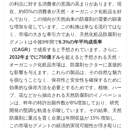
の利点に対する消費者の意識の高まりがあります。現
在、約65%の消費者が天然・オーガニック化粧品を好
んでおり、この傾向が天然由来の防腐剤の需要の顕著
な増加を促しています。この転換は単なる流行ではな
く、市場の大きな牽引力であり、天然化粧品防腐剤セ
グメントは今後9年間で
6.3%の年平均成長率
（CAGR）
で成長すると予想されています。さらに、
2032年までに750億ドル
を超えると予想される天然・
オーガニック化粧品市場は、防腐剤セクターに直接的
な影響を与えます。これらの製品は、その自然な魅力
を損なうことなく、保存性と安全性を確保するために
効果的な保存方法を必要とするためです。植物、ハー
ブ、花などから抽出される天然防腐剤のイノベーショ
ンは、昨年の特許出願件数が8%増加しており、研究
開発の堅調な軌道を示唆しています。その結果、天然
防腐剤に重点を置く企業は年間収益が 15% 増加し、
この市場セグメントの経済的実現可能性が浮き彫りに