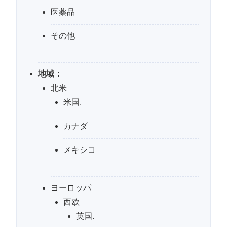
医薬品
その他
地域：
北米
米国.
カナダ
メキシコ
ヨーロッパ
西欧
英国.