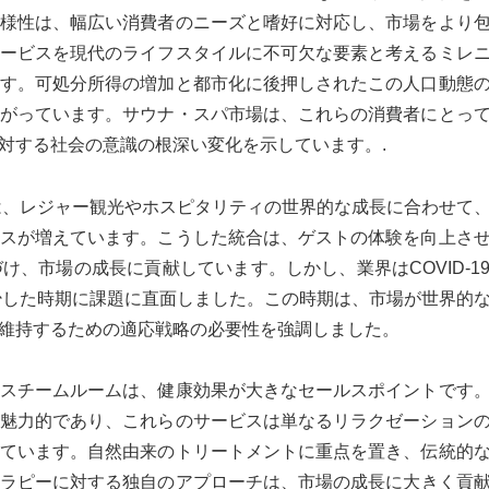
様性は、幅広い消費者のニーズと嗜好に対応し、市場をより
ービスを現代のライフスタイルに不可欠な要素と考えるミレ
す。可処分所得の増加と都市化に後押しされたこの人口動態
がっています。サウナ・スパ市場は、これらの消費者にとっ
対する社会の意識の根深い変化を示しています。.
は、レジャー観光やホスピタリティの世界的な成長に合わせて
スが増えています。こうした統合は、ゲストの体験を向上さ
、市場の成長に貢献しています。しかし、業界はCOVID-1
減少した時期に課題に直面しました。この時期は、市場が世界的
維持するための適応戦略の必要性を強調しました。
スチームルームは、健康効果が大きなセールスポイントです
魅力的であり、これらのサービスは単なるリラクゼーション
ています。自然由来のトリートメントに重点を置き、伝統的
パセラピーに対する独自のアプローチは、市場の成長に大きく貢