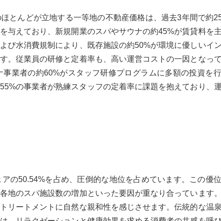
ほとんどが立地する一等地の不動産価格は、過去3年間で約2
を与えており、新規開業のスパやサウナの約45%が賃貸料を
よび水消費規制により、既存施設の約50%が環境に優しいイ
す。従業員の研修と定着率も、高い運営コストの一因となっ
事業者の約60%がスタッフ研修プログラムに多額の投資を
55%の事業者が熟練スタッフの定着率に課題を抱えており、
アの50.54%を占め、圧倒的な地位を占めています。この優
各地のスパ施設数の増加といった要因が重なり合っています
トリートメントに自然な親和性を感じさせます。伝統的な温
は、リラクゼーションと健康効果を求める消費者の共感を呼