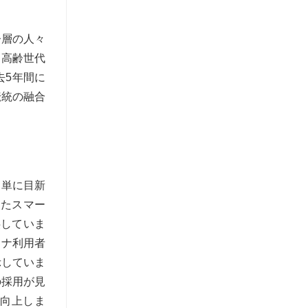
齢層の人々
、高齢世代
去5年間に
伝統の融合
、単に目新
したスマー
供していま
ウナ利用者
示していま
の採用が見
が向上しま