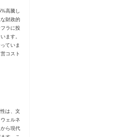
5%高騰し
主な財政的
ンフラに投
ています。
行っていま
運営コスト
位性は、文
。ウェルネ
泉から現代
びます。こ