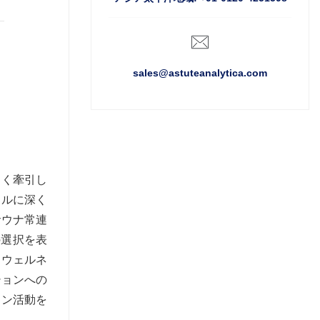
sales@astuteanalytica.com
きく牽引し
イルに深く
サウナ常連
の選択を表
とウェルネ
ションへの
ョン活動を