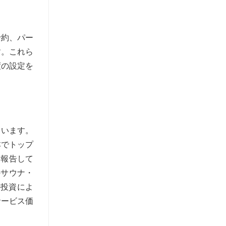
予約、パー
す。これら
度の設定を
ています。
本でトップ
を報告して
のサウナ・
の投資によ
サービス価