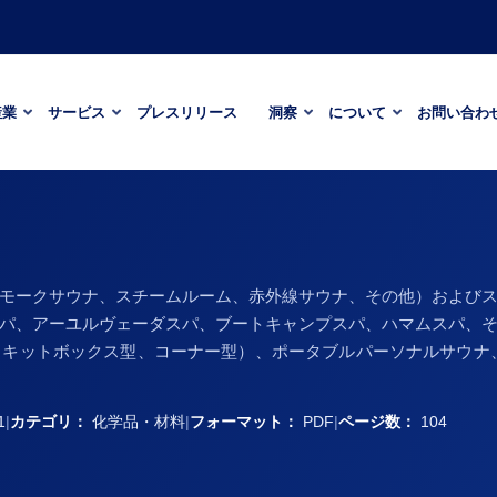
産業
サービス
プレスリリース
洞察
について
お問い合わ
モークサウナ、スチームルーム、赤外線サウナ、その他）および
パ、アーユルヴェーダスパ、ブートキャンプスパ、ハマムスパ、
キットボックス型、コーナー型）、ポータブルパーソナルサウナ
1
|
カテゴリ：
化学品・材料
|
フォーマット：
PDF
|
ページ数：
104