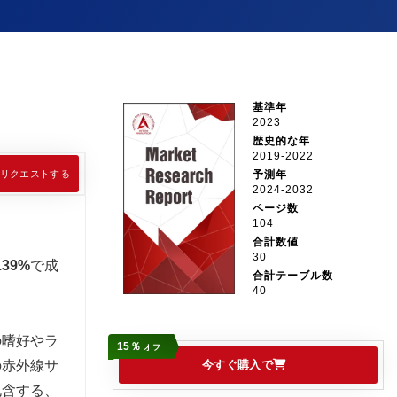
基準年
2023
歴史的な年
2019-2022
リクエストする
予測年
2024-2032
ページ数
104
合計数値
30
39%
で成
合計テーブル数
40
の嗜好やラ
15％
オフ
の赤外線サ
今すぐ購入で
包含する、