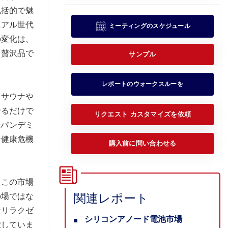
包括的で魅
ニアル世代
ミーティングのスケジュール
の変化は、
て贅沢品で
サンプル
レポートのウォークスルーを
、サウナや
せるだけで
リクエスト カスタマイズを依頼
9パンデミ
な健康危機
購入前に問い合わせる
。この市場
関連レポート
の場ではな
なリラクゼ
シリコンアノード電池市場
献していま