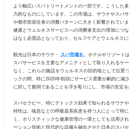
より幅広いスパトリートメントの一部です。こうした多
力的なものにしています。この市場は、サウナやスパサ
や都市部居住者の消費パターンに大きく影響されていま
健康とウェルネスサービスへの消費者支出の増加につな
はなく必需品となっており、セルフケアとウェルネスに
観光は日本のサウナ・
スパ市場を
。ホテルやリゾート
スパサービスを主要なアメニティとして取り入れるケー
なく、これらの施設をウェルネスの目的地として位置づけ
ックの間、特に2020年初頭にサービス需要が劇的に
に対して脆弱であることを浮き彫りにし、市場の安定を
スパセラピー、特にデトックス効果で知られるサウナや
特性は、喘息などの呼吸器系疾患を持つ人にとって特に
く、ホリスティックな健康管理の一環としても活用され
ーション技術と現代的​​な設備を融合させた日本のス