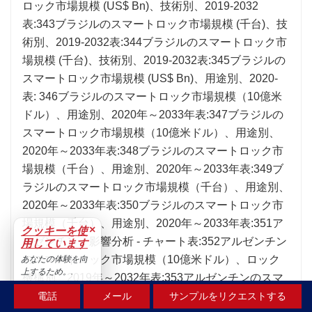
×
クッキーを使
用しています
あなたの体験を向
上するため。.
受け入れる
電話
メール
サンプルをリクエストする