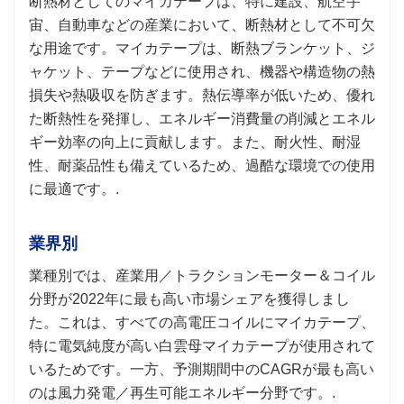
断熱材としてのマイカテープは、特に建設、航空宇
宙、自動車などの産業において、断熱材として不可欠
な用途です。マイカテープは、断熱ブランケット、ジ
ャケット、テープなどに使用され、機器や構造物の熱
損失や熱吸収を防ぎます。熱伝導率が低いため、優れ
た断熱性を発揮し、エネルギー消費量の削減とエネル
ギー効率の向上に貢献します。また、耐火性、耐湿
性、耐薬品性も備えているため、過酷な環境での使用
に最適です。.
業界別
業種別では、産業用／トラクションモーター＆コイル
分野が2022年に最も高い市場シェアを獲得しまし
た。これは、すべての高電圧コイルにマイカテープ、
特に電気純度が高い白雲母マイカテープが使用されて
いるためです。一方、予測期間中のCAGRが最も高い
のは風力発電／再生可能エネルギー分野です。.