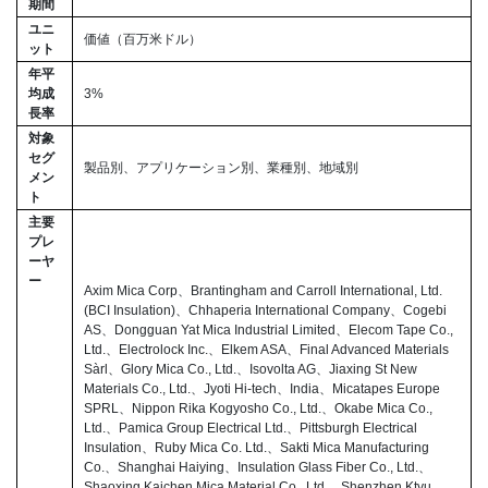
期間
ユニ
価値（百万米ドル）
ット
年平
均成
3%
長率
対象
セグ
製品別、アプリケーション別、業種別、地域別
メン
ト
主要
プレ
ーヤ
ー
Axim Mica Corp、Brantingham and Carroll International, Ltd.
(BCI Insulation)、Chhaperia International Company、Cogebi
AS、Dongguan Yat Mica Industrial Limited、Elecom Tape Co.,
Ltd.、Electrolock Inc.、Elkem ASA、Final Advanced Materials
Sàrl、Glory Mica Co., Ltd.、Isovolta AG、Jiaxing St New
Materials Co., Ltd.、Jyoti Hi-tech、India、Micatapes Europe
SPRL、Nippon Rika Kogyosho Co., Ltd.、Okabe Mica Co.,
Ltd.、Pamica Group Electrical Ltd.、Pittsburgh Electrical
Insulation、Ruby Mica Co. Ltd.、Sakti Mica Manufacturing
Co.、Shanghai Haiying、Insulation Glass Fiber Co., Ltd.、
Shaoxing Kaichen Mica Material Co., Ltd.、Shenzhen Ktyu