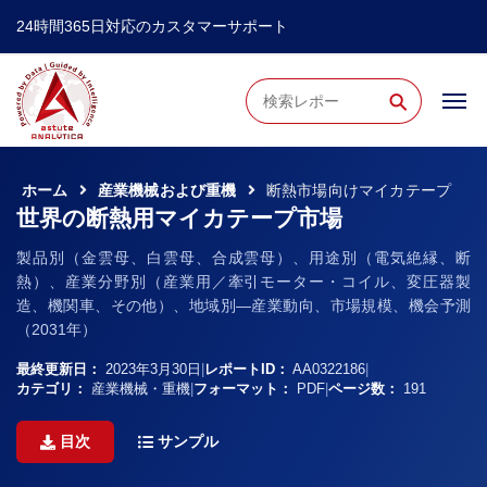
24時間365日対応のカスタマーサポート
⚲
ホーム
産業機械および重機
断熱市場向けマイカテープ
世界の断熱用マイカテープ市場
製品別（金雲母、白雲母、合成雲母）、用途別（電気絶縁、断
熱）、産業分野別（産業用／牽引モーター・コイル、変圧器製
造、機関車、その他）、地域別―産業動向、市場規模、機会予測
（2031年）
最終更新日：
2023年3月30日
|
レポートID：
AA0322186
|
カテゴリ：
産業機械・重機
|
フォーマット：
PDF
|
ページ数：
191
目次
サンプル