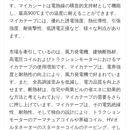
す。マイカシートは電熱線の構造的支持材として機能
し、最高900℃までの温度に耐えることができます。
マイカテープには、優れた誘電強度、熱伝導性、引張
強度、耐衝撃性、低誘電正接など、様々な利点があり
ます。.
市場を牽引しているのは、風力発電機、建物断熱材、
高電圧コイルおよびトラクションモーターにおけるマ
イカテープの使用増加です。マイカテープは、電界強
度と耐熱性の向上により、風力発電機で好まれていま
す。また、全高調波歪みを低減し、電力品質を向上さ
せます。断熱材は、住宅や商業ビルの省エネに効果的
な方法と考えられており、マイカテープの需要をさら
に押し上げています。マイカテープは、その電気絶縁
性、耐熱性、そして独自の設計により、トラクション
モーターのアーマチュアコイルや界磁コイル、HVオ
ルタネーターのスターターコイルのテーピング、そし