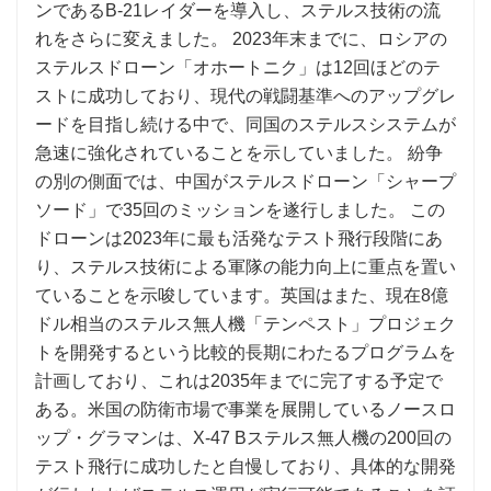
ンであるB-21レイダーを導入し、ステルス技術の流
れをさらに変えました。 2023年末までに、ロシアの
ステルスドローン「オホートニク」は12回ほどのテ
ストに成功しており、現代の戦闘基準へのアップグレ
ードを目指し続ける中で、同国のステルスシステムが
急速に強化されていることを示していました。 紛争
の別の側面では、中​​国がステルスドローン「シャープ
ソード」で35回のミッションを遂行しました。 この
ドローンは2023年に最も活発なテスト飛行段階にあ
り、ステルス技術による軍隊の能力向上に重点を置い
ていることを示唆しています。英国はまた、現在8億
ドル相当のステルス無人機「テンペスト」プロジェク
トを開発するという比較的長期にわたるプログラムを
計画しており、これは2035年までに完了する予定で
ある。米国の防衛市場で事業を展開しているノースロ
ップ・グラマンは、X-47 Bステルス無人機の200回の
テスト飛行に成功したと自慢しており、具体的な開発