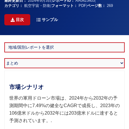
最終更新日：
2024年9月3日
|
レポートID：
AA0423403
|
カテゴリ：
航空宇宙・防衛
|
フォーマット：
PDF
|
ページ数：
269
目次
サンプル
市場シナリオ
世界の軍用ドローン市場は、2024年から2032年の予
測期間中に7.49%の健全なCAGRで成長し、2023年の
106億米ドルから2032年には203億米ドルに達すると
予測されています。.