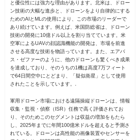
と優位性には強力な理由があります。北米は、ドロー
ン技術の大幅な進歩と、ドローンをより自律的にする
ためのAIとMLの使用により、この市場のリーダーで
あり続けています。例えば、米国防総省は、ドローン
技術の開発に10億ドル以上を割り当てています。米
空軍によるUAVの顔認識機能の開発は、市場を前進
させる高度な技術を物語っています。また、エアバ
ス・ゼファーのように、他のドローンも驚くべき成果
を達成しており、そのうちの1機は高度7万フィート
で64日間空中にとどまり、「疑似衛星」として使用
されたことを示しています。.
軍用ドローン市場における遠隔操縦ドローンは、情報
収集・監視・偵察（ISR）任務で高く評価されてお
り、そのためこのセグメントは収益の増加をもたら
し、2025年までに年間100億米ドルを超えると予測さ
れている。ドローンは高性能の画像装置やセンサーを