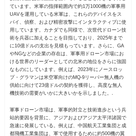
ています。米軍の指揮範囲内で約1万1000機の軍事用
UAVを運用している米軍は、これらのデバイスをス
パイ、偵察、および精密攻撃にインタラクティブに使
用しています。カナダでも同様で、次世代ドローン技
術を兵器に加えることを目指しており、2025年まで
に10億ドルの支出を見積もっています。さらに、GA
やNGなどの企業の存在は、軍事用ドローン市場にお
ける世界のリーダーとしての北米の地位をさらに強固
なものにしています。例えば、2023年にノースロッ
プ・グラマンは米空軍向けのMQ-9リーパー無人機の
供給に向けて23億ドルの契約を獲得し、高度な無人
機技術の需要がいかに大きいかを示しました。.
軍事ドローン市場は、軍事的対立と技術進歩という兵
站的要因を背景に、アジアおよびアジア太平洋諸国で
急速に発展している。例えば、中国航天工業集団と成
都飛機工業集団は、軍で使用するために約500機の翼