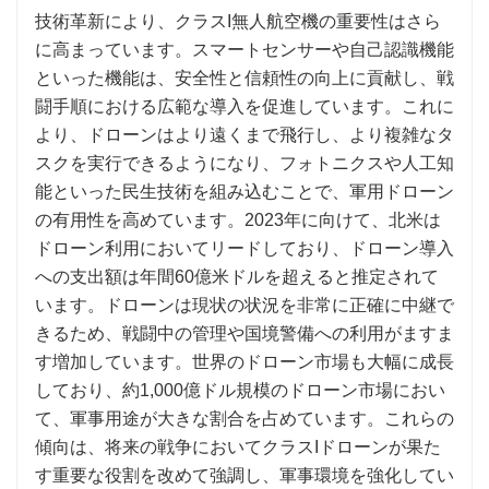
技術革新により、クラスI無人航空機の重要性はさら
に高まっています。スマートセンサーや自己認識機能
といった機能は、安全性と信頼性の向上に貢献し、戦
闘手順における広範な導入を促進しています。これに
より、ドローンはより遠くまで飛行し、より複雑なタ
スクを実行できるようになり、フォトニクスや人工知
能といった民生技術を組み込むことで、軍用ドローン
の有用性を高めています。2023年に向けて、北米は
ドローン利用においてリードしており、ドローン導入
への支出額は年間60億米ドルを超えると推定されて
います。ドローンは現状の状況を非常に正確に中継で
きるため、戦闘中の管理や国境警備への利用がますま
す増加しています。世界のドローン市場も大幅に成長
しており、約1,000億ドル規模のドローン市場におい
て、軍事用途が大きな割合を占めています。これらの
傾向は、将来の戦争においてクラスIドローンが果た
す重要な役割を改めて強調し、軍事環境を強化してい