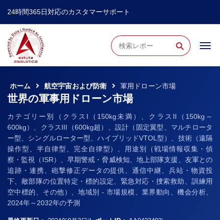
24時間365日対応のカスタマーサポート
⚲
ホーム
航空宇宙および防衛
軍用ドローン市場
世界の軍事用ドローン市場
カテゴリー別（クラスI（150kg未満）、クラスII（150kg～
600kg）、クラスIII（600kg超）、設計（固定翼型、マルチロータ
ー型、シングルローター型、ハイブリッドVTOL型）、技術（遠隔
操作型、半自律型、完全自律型）、用途別（戦場情報収集・偵
察・監視（ISR）、早期警戒・脅威検知、地上部隊支援、友軍との
追跡・連携、砲撃修正データの提供、通信中継、兵站・物資投
下、敵部隊の位置特定・標的設定、緊急対応・捜索救助、訓練用
空中標的、その他）、地域別 - 市場規模、業界動向、機会分析、
2024年～2032年の予測