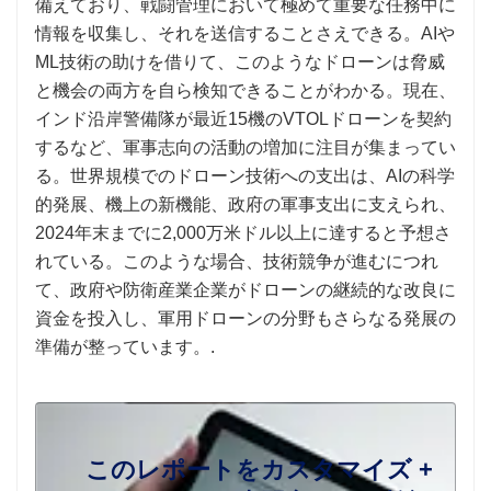
備えており、戦闘管理において極めて重要な任務中に
情報を収集し、それを送信することさえできる。AIや
ML技術の助けを借りて、このようなドローンは脅威
と機会の両方を自ら検知できることがわかる。現在、
インド沿岸警備隊が最近15機のVTOLドローンを契約
するなど、軍事志向の活動の増加に注目が集まってい
る。世界規模でのドローン技術への支出は、AIの科学
的発展、機上の新機能、政府の軍事支出に支えられ、
2024年末までに2,000万米ドル以上に達すると予想さ
れている。このような場合、技術競争が進むにつれ
て、政府や防衛産業企業がドローンの継続的な改良に
資金を投入し、軍用ドローンの分野もさらなる発展の
準備が整っています。.
このレポートをカスタマイズ +