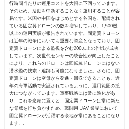
行時間当たりの運用コストを大幅に下回っています。
そのため、活動を中断することなく運用することが容
易です。米国や中国をはじめとする各国も、配備され
ている固定翼ドローンの数を増やしており、1,500機
以上の運用実績が報告されています。固定翼ドローン
は近年の戦争においても重要な資産となっており、固
定翼ドローンによる監視を含む200以上の作戦が成功
しています。次世代センサーの統合性が向上したこと
により、これらのドローンは回転翼ドローンにはない
潜水艦の捜索・追跡も可能になりました。さらに、固
定翼ドローンは空母から発進・回収できることも、近
年の海軍活動で実証されているように、運用範囲の拡
大につながっています。軍事戦略には常に進化があ
り、これを念頭に置くと、固定翼ドローンは常に新た
な脅威を打ち負かすため、戦闘用 UAV 業界において
固定翼ドローンが活躍する余地が常にあることになり
ます。.