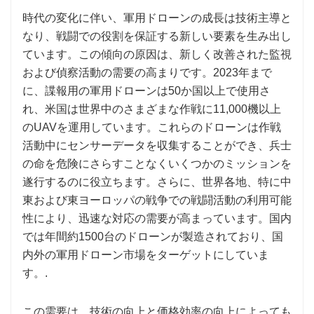
時代の変化に伴い、軍用ドローンの成長は技術主導と
なり、戦闘での役割を保証する新しい要素を生み出し
ています。この傾向の原因は、新しく改善された監視
および偵察活動の需要の高まりです。2023年まで
に、諜報用の軍用ドローンは50か国以上で使用さ
れ、米国は世界中のさまざまな作戦に11,000機以上
のUAVを運用しています。これらのドローンは作戦
活動中にセンサーデータを収集することができ、兵士
の命を危険にさらすことなくいくつかのミッションを
遂行するのに役立ちます。さらに、世界各地、特に中
東および東ヨーロッパの戦争での戦闘活動の利用可能
性により、迅速な対応の需要が高まっています。国内
では年間約1500台のドローンが製造されており、国
内外の軍用ドローン市場をターゲットにしていま
す。.
この需要は、技術の向上と価格効率の向上によっても