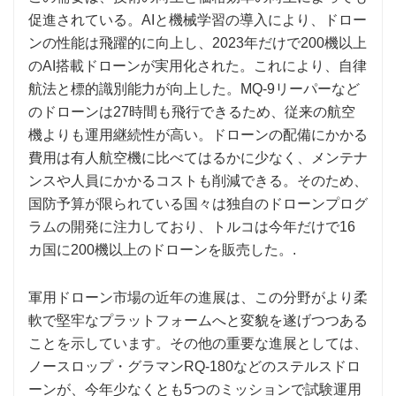
促進されている。AIと機械学習の導入により、ドロー
ンの性能は飛躍的に向上し、2023年だけで200機以上
のAI搭載ドローンが実用化された。これにより、自律
航法と標的識別能力が向上した。MQ-9リーパーなど
のドローンは27時間も飛行できるため、従来の航空
機よりも運用継続性が高い。ドローンの配備にかかる
費用は有人航空機に比べてはるかに少なく、メンテナ
ンスや人員にかかるコストも削減できる。そのため、
国防予算が限られている国々は独自のドローンプログ
ラムの開発に注力しており、トルコは今年だけで16
カ国に200機以上のドローンを販売した。.
軍用ドローン市場の近年の進展は、この分野がより柔
軟で堅牢なプラットフォームへと変貌を遂げつつある
ことを示しています。その他の重要な進展としては、
ノースロップ・グラマンRQ-180などのステルスドロ
ーンが、今年少なくとも5つのミッションで試験運用