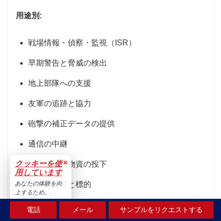
用途別:
戦場情報・偵察・監視（ISR）
早期警告と脅威の検出
地上部隊への支援
友軍の追跡と協力
砲撃の補正データの提供
通信の中継
×
クッキーを使
物流と補給物資の投下
用しています
あなたの体験を向
敵軍の位置と標的
上するため。.
緊急対応と捜索救助
受け入れる
電話
メール
サンプルをリクエストする