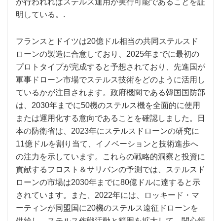
が行われればステルス運用が実行可能であることを証
明している。.
フランスとドイツは20億ドル相当の共同ステルスド
ローンの製造に合意しており、2025年までに最初の
プロトタイプが完成すると予想されており、先進国が
軍事ドローン市場でステルス技術をどのように活用し
ているかが注目されます。政府機関である韓国国防部
は、2030年までに50機のステルス機を全面的に使用
または運用化する意向であることを確認しました。日
本の防衛省は、2023年にステルスドローンの研究に
11億ドルを割り当て、イノベーションと技術進歩へ
の注力を示しています。これらの戦略的洞察と投資に
貢献するフロスト＆サリバンの予測では、ステルスド
ローンの市場は2030年までに80億ドルに達すると示
されています。また、2022年には、ロッキード・マ
ーティンが同盟国に20機のステルス遠征ドローンを
供給し、ステルス作戦活動と範囲を拡大して、関心領