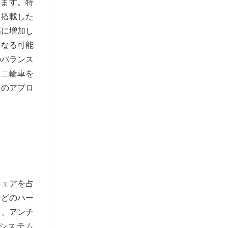
います。特
を搭載した
幅に増加し
となる可能
のバランス
な二輪車を
このアプロ
シェアを占
などのハー
は、アンチ
システム