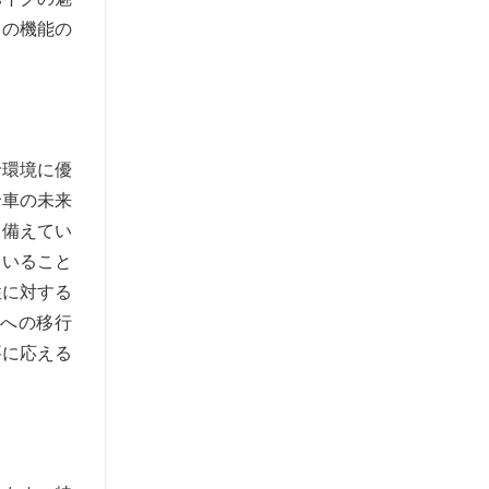
らの機能の
で環境に優
輪車の未来
も備えてい
ていること
性に対する
クへの移行
要に応える