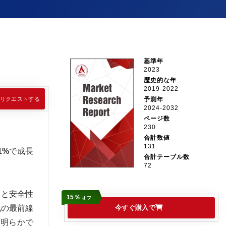
基準年
2023
歴史的な年
2019-2022
リクエストする
予測年
2024-2032
ページ数
230
合計数値
131
1%
で成長
合計テーブル数
72
スと安全性
15％
オフ
化の最前線
今すぐ購入で
は明らかで