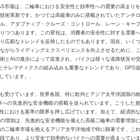
AS市場は、二輪車における安全性と効率性への需要の高まり
技術革新です。かつては高級車のみに搭載されていたアンチ
ール、アダプティブ・クルーズ・コントロール、レーン・キー
りつつあります。この変化は、消費者の安全性に対する需要
り広範なトレンドを反映したものでもあります。現在、いく
ながらライディングエクスペリエンスを向上させるために、
術とAIの進歩によって促進され、バイクは様々な道路状況や
Tとテレマティクスの組み込みも重要なトレンドであり、GPS
しています。.
響も受けています。世界各国、特に欧州とアジア太平洋諸国の
車への先進的な安全機能の搭載を迫られています。こうした
全性における基準の限界を押し広げています。加えて、経済的
の増加は、先進的な安全機能を備えた高級二輪車の需要増加
の二輪車市場を抱えるアジア太平洋地域で特に顕著です。こ
段であり、より安全で効率的なバイクへの需要が高まってい