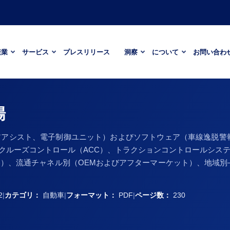
産業
サービス
プレスリリース
洞察
について
お問い合わ
場
アシスト、電子制御ユニット）およびソフトウェア（車線逸脱警報
ィブクルーズコントロール（ACC）、トラクションコントロールシス
、流通チャネル別（OEMおよびアフターマーケット）、地域別—市
2
|
カテゴリ：
自動車
|
フォーマット：
PDF
|
ページ数：
230