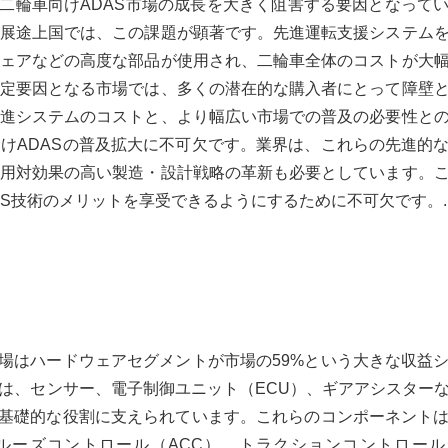
、二輪車向けADAS市場の成長を大きく阻害する要因となって
展途上国では、この課題が顕著です。先進運転支援システム
ェアなどの高度な部品が使用され、二輪車全体のコストが大
定要因となる市場では、多くの潜在的な購入者にとって障壁
進システムのコストと、より幅広い市場での普及の必要性と
けADASの普及拡大に不可欠です。業界は、これらの先進的
用対効果の高い製造・設計戦略の革新も必要としています。
S技術のメリットを享受できるようにするために不可欠です。.
市場はハードウェアセグメントが市場の59%という大きな収益
は、センサー、電子制御ユニット（ECU）、ギアアシスター
す基礎的な役割に支えられています。これらのコンポーネント
ルーズコントロール（ACC）、トラクションコントロール