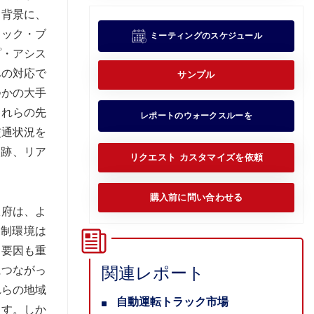
を背景に、
ロック・ブ
ミーティングのスケジュール
プ・アシス
への対応で
サンプル
つかの大手
これらの先
レポートのウォークスルーを
交通状況を
追跡、リア
リクエスト カスタマイズを依頼
購入前に問い合わせる
政府は、よ
規制環境は
な要因も重
関連レポート
につながっ
れらの地域
自動運転トラック市場
ます。しか