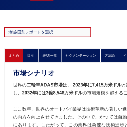
まとめ
目次
表/図一覧
セグメンテーション
方法論
イ
市場シナリオ
世界の
二輪車ADAS市場は
、
2023年に7,415万米ドル
と
し
、2032年には3億8,548万米ドル
の市場規模を超える
ここ数年、世界のオートバイ業界は技術革新の著しい進
の両方を向上させてきました。その中で、かつては自動
にあります。したがって、この業界は急速な技術進歩