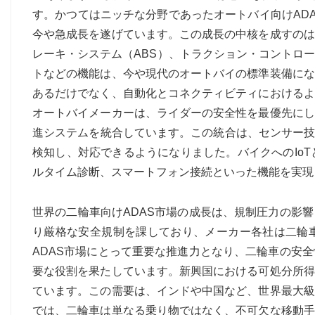
す。かつてはニッチな分野であったオートバイ向けAD
今や急成長を遂げています。この成長の中核を成すのは
レーキ・システム（ABS）、トラクション・コントロ
トなどの機能は、今や現代のオートバイの標準装備にな
あるだけでなく、自動化とコネクティビティにおけるよ
オートバイメーカーは、ライダーの安全性を最優先にし
進システムを統合しています。この統合は、センサー技
検知し、対応できるようになりました。バイクへのIo
ルタイム診断、スマートフォン接続といった機能を実現
世界の二輪車向けADAS市場の成長は、規制圧力の影
り厳格な安全規制を課しており、メーカー各社は二輪
ADAS市場にとって重要な推進力となり、二輪車の安
要な役割を果たしています。新興国における可処分所得
ています。この需要は、インドや中国など、世界最大級
では、二輪車は単なる乗り物ではなく、不可欠な移動手