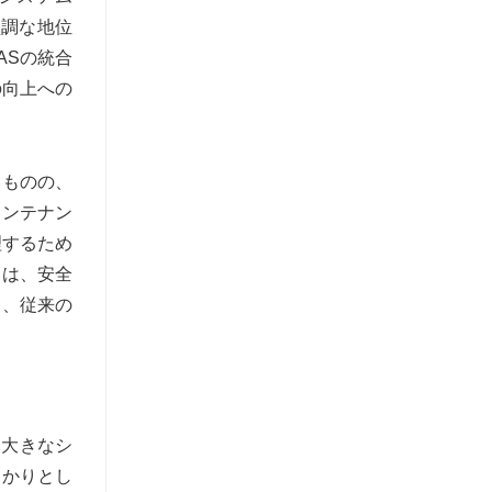
堅調な地位
ASの統合
の向上への
いものの、
メンテナン
理するため
向は、安全
し、従来の
う大きなシ
っかりとし