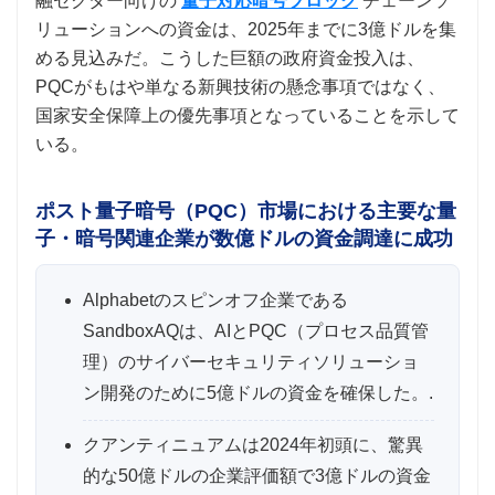
融セクター向けの
量子対応暗号ブロック
チェーンソ
リューションへの資金は、2025年までに3億ドルを集
める見込みだ。こうした巨額の政府資金投入は、
PQCがもはや単なる新興技術の懸念事項ではなく、
国家安全保障上の優先事項となっていることを示して
いる。
ポスト量子暗号（PQC）市場における主要な量
子・暗号関連企業が数億ドルの資金調達に成功
Alphabetのスピンオフ企業である
SandboxAQは、AIとPQC（プロセス品質管
理）のサイバーセキュリティソリューショ
ン開発のために5億ドルの資金を確保した。.
クアンティニュアムは2024年初頭に、驚異
的な50億ドルの企業評価額で3億ドルの資金