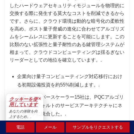
し​​たハードウェアセキュリティモジュールを物理的に
交換する際に発生する莫大なコストを削減できるから
です。さらに、クラウド環境は動的な暗号化の柔軟性
を高め、ポスト量子脅威の進化に合わせてアルゴリズ
ムをシームレスに更新することを可能にします。この
比類のない拡張性と量子耐性のある鍵管理システムが
相まって、クラウドコンピューティングは揺るぎない
リーダーとしての地位を確立しています。.
企業向け量子コンピューティング対応移行におけ
る初期設備投資を約55%削減します。.
主要なハイパースケーラー15社は、PQCアルゴリ
×
クッキーを使
用しています
ズムをデフォルトのサービスアーキテクチャにネ
あなたの体験を向
イティブに統合した。.
上するため。.
受け入れる
自動化された集中型ソフトウェアパッチ適用メカ
電話
メール
サンプルをリクエストする