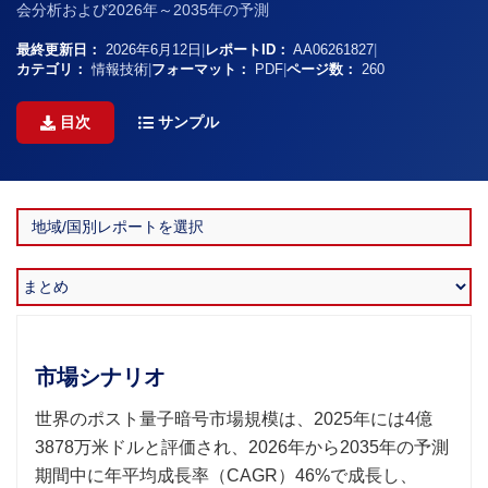
会分析および2026年～2035年の予測
最終更新日：
2026年6月12日
|
レポートID：
AA06261827
|
カテゴリ：
情報技術
|
フォーマット：
PDF
|
ページ数：
260
目次
サンプル
市場シナリオ
世界のポスト量子暗号市場規模は、2025年には4億
3878万米ドルと評価され、2026年から2035年の予測
期間中に年平均成長率（CAGR）46%で成長し、