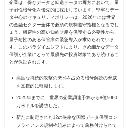
企業は、保存データと転送データの両方において、量
子耐性暗号化を優先的に採用しています。堅牢なデー
タ中心のセキュリティポリシーは、2026年には世界
の金融セクター全体で必須の規制遵守指標となるでし
ょう。機密性の高い知的財産を保護する必要性から、
量子耐性のある保管庫の緊急導入が求められていま
す。このパラダイムシフトにより、きめ細かなデータ
保護が企業にとって最優先の投資対象であり続けるこ
とが保証されます。.
高度な持続的攻撃の65%を占める暗号解読の脅威
を直接的に軽減します。.
2025年までに、世界の企業調達予算から8億5000
万米ドルを誘致した。.
新たに制定された12の厳格な国際データ保護コン
プライアンス規制枠組みによって義務付けられて