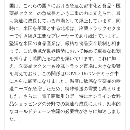
国は、これらの国々における急速な都市化と食品・医
薬品セクターの急成長という二重の力に支えられ、最
も急速に成長している市場として浮上しています。同
時に、米国を筆頭とする北米は、冷蔵トラックセクタ
ーで引き続き主要なプレーヤーであり続けています。
堅調な米国の食品産業は、厳格な食品安全規制と相ま
って、この地域が世界情勢において極めて重要な役割
を担うよう確固たる地位を築いています。これに加
え、医薬品セクターも冷蔵トラック市場に大きな影響
を与えており、この関係はCOVID-19パンデミック中
にさらに顕著になりました。温度に敏感な医薬品の輸
送ニーズが急増したため、特殊輸送の需要も高まりま
した。さらに、電子商取引分野、特にオンライン食料
品ショッピングの分野での急速な成長により、効率的
なコールドチェーン物流の必要性がさらに加速しまし
た。.