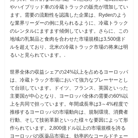
やハイブリッド車の冷蔵トラックの販売が増加してい
ます。需要の流動性を認識した企業は、Ryderのよう
な業界リーダーの例に見られるように、冷蔵トラック
のレンタルにますます傾倒しています。さらに、この
地域の乳製品と食肉を合わせた市場規模は3,500億ド
ルを超えており、北米の冷蔵トラック市場の将来は明
るいと見られています。.
世界全体の収益シェアの24%以上を占めるヨーロッパ
は、冷蔵トラック市場において強力なプレーヤーとし
て台頭しています。ドイツ、フランス、英国といった
主要国が中心となり、ヨーロッパ全体の需要の60%以
上を共同で担っています。年間成長率は3～4%程度で
推移するヨーロッパの市場動向は、規制環境、消費者
行動、そして技術革新といった様々な要因によって形
作られています。2,800億ドル以上の市場規模を誇る
ヨーロッパの医薬品市場は、効率的なコールドチェー