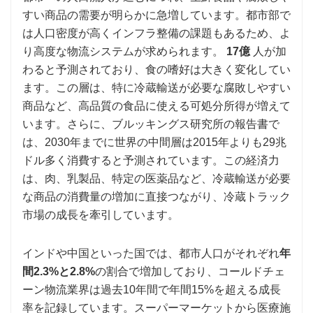
すい商品の需要が明らかに急増しています。都市部で
は人口密度が高くインフラ整備の課題もあるため、よ
り高度な物流システムが求められます。
17億
人が加
わると予測されており、食の嗜好は大きく変化してい
ます。この層は、特に冷蔵輸送が必要な腐敗しやすい
商品など、高品質の食品に使える可処分所得が増えて
います。さらに、ブルッキングス研究所の報告書で
は、2030年までに世界の中間層は2015年よりも29兆
ドル多く消費すると予測されています。この経済力
は、肉、乳製品、特定の医薬品など、冷蔵輸送が必要
な商品の消費量の増加に直接つながり、冷蔵トラック
市場の成長を牽引しています。
インドや中国といった国では、都市人口がそれぞれ
年
間2.3%と2.8%
の割合で増加しており、コールドチェ
ーン物流業界は過去10年間で年間15%を超える成長
率を記録しています。スーパーマーケットから医療施