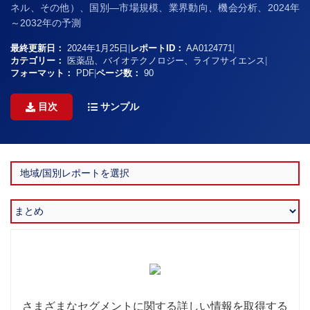
ネル、その他）、国別―市場規模、業界動向、機会分析、2024年
～2032年の予測
最終更新日：
2024年1月25日
|
レポートID：
AA0124771
|
カテゴリー：
医薬品、バイオテクノロジー、ライフサイエンス
|
フォーマット：
PDF
|
ページ数：
90
目次
サンプル
さまざまなセグメントに関する詳しい情報を取得する