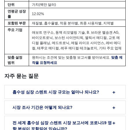
단위
가치(백만 달러)
연평균 성장
12.02%
률
포함된 부문
재질별, 흡수율별, 적용 분야별, 최종 사용자별, 지역별
주요 기업
애보트 연구소, 동맥 리모델링 기술, B. 브라운 멜숭겐 AG,
바이오트로닉, 보스턴 사이언티픽, 엘릭서 메디컬, 교토 메
디컬 플래닝, 메드트로닉, 메릴 라이프 사이언스, 레바 메디
컬, 테루모 메디컬, 레푸 메디컬 테크놀로지, 기타 주요 업체
맞춤 설정
원하시는 조건에 맞는 맞춤형 보고서를 받아보세요.
맞춤 제
범위
작을 요청하세요
자주 묻는 질문
흡수성 심장 스텐트 시장 규모는 얼마나 되나요?
시장 조사 기간은 어떻게 되나요?
전 세계 흡수성 심장 스텐트 시장 보고서에 코로나19 영
향 분석이 포함되어 있습니까?