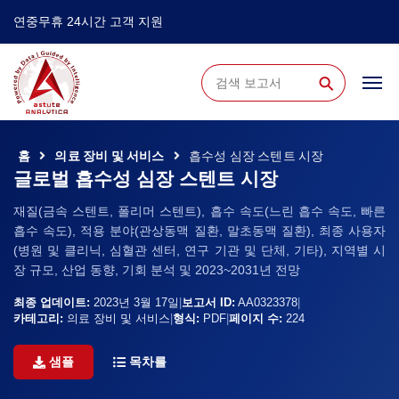
연중무휴 24시간 고객 지원
⚲
홈
의료 장비 및 서비스
흡수성 심장 스텐트 시장
글로벌 흡수성 심장 스텐트 시장
재질(금속 스텐트, 폴리머 스텐트), 흡수 속도(느린 흡수 속도, 빠른
흡수 속도), 적용 분야(관상동맥 질환, 말초동맥 질환), 최종 사용자
(병원 및 클리닉, 심혈관 센터, 연구 기관 및 단체, 기타), 지역별 시
장 규모, 산업 동향, 기회 분석 및 2023~2031년 전망
최종 업데이트:
2023년 3월 17일
|
보고서 ID:
AA0323378
|
카테고리:
의료 장비 및 서비스
|
형식:
PDF
|
페이지 수:
224
샘플
목차를