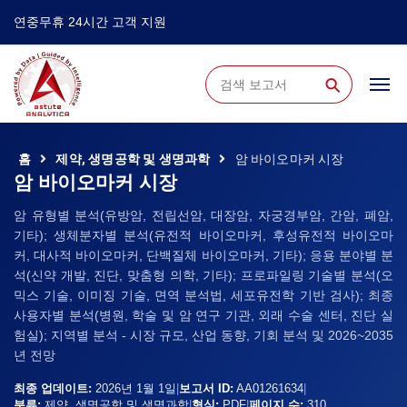
연중무휴 24시간 고객 지원
⚲
홈
제약, 생명공학 및 생명과학
암 바이오마커 시장
암 바이오마커 시장
암 유형별 분석(유방암, 전립선암, 대장암, 자궁경부암, 간암, 폐암,
기타); 생체분자별 분석(유전적 바이오마커, 후성유전적 바이오마
커, 대사적 바이오마커, 단백질체 바이오마커, 기타); 응용 분야별 분
석(신약 개발, 진단, 맞춤형 의학, 기타); 프로파일링 기술별 분석(오
믹스 기술, 이미징 기술, 면역 분석법, 세포유전학 기반 검사); 최종
사용자별 분석(병원, 학술 및 암 연구 기관, 외래 수술 센터, 진단 실
험실); 지역별 분석 - 시장 규모, 산업 동향, 기회 분석 및 2026~2035
년 전망
최종 업데이트:
2026년 1월 1일
|
보고서 ID:
AA01261634
|
분류:
제약, 생명공학 및 생명과학
|
형식:
PDF
|
페이지 수:
310