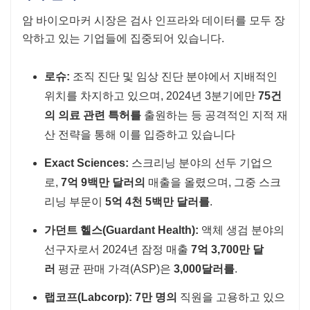
암 바이오마커 시장은 검사 인프라와 데이터를 모두 장
악하고 있는 기업들에 집중되어 있습니다.
로슈:
조직 진단 및 임상 진단 분야에서 지배적인
위치를 차지하고 있으며, 2024년 3분기에만
75건
의 의료 관련 특허를
출원하는 등 공격적인 지적 재
산 전략을 통해 이를 입증하고 있습니다
Exact Sciences:
스크리닝 분야의 선두 기업으
로,
7억 9백만 달러의
매출을 올렸으며, 그중 스크
리닝 부문이
5억 4천 5백만 달러를
.
가던트 헬스(Guardant Health):
액체 생검 분야의
선구자로서 2024년 잠정 매출
7억 3,700만 달
러
평균 판매 가격(ASP)은
3,000달러를
.
랩코프(Labcorp):
7만 명의
직원을 고용하고 있으