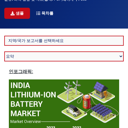
샘플
목차를
인포그래픽: