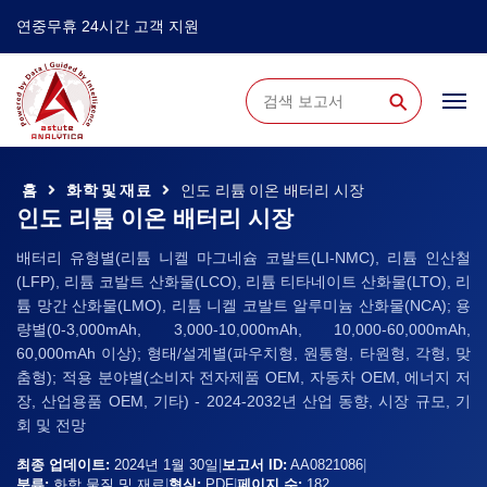
연중무휴 24시간 고객 지원
⚲
홈
화학 및 재료
인도 리튬 이온 배터리 시장
인도 리튬 이온 배터리 시장
배터리 유형별(리튬 니켈 마그네슘 코발트(LI-NMC), 리튬 인산철
(LFP), 리튬 코발트 산화물(LCO), 리튬 티타네이트 산화물(LTO), 리
튬 망간 산화물(LMO), 리튬 니켈 코발트 알루미늄 산화물(NCA); 용
량별(0-3,000mAh, 3,000-10,000mAh, 10,000-60,000mAh,
60,000mAh 이상); 형태/설계별(파우치형, 원통형, 타원형, 각형, 맞
춤형); 적용 분야별(소비자 전자제품 OEM, 자동차 OEM, 에너지 저
장, 산업용품 OEM, 기타) - 2024-2032년 산업 동향, 시장 규모, 기
회 및 전망
최종 업데이트:
2024년 1월 30일
|
보고서 ID:
AA0821086
|
분류:
화학 물질 및 재료
|
형식:
PDF
|
페이지 수:
182