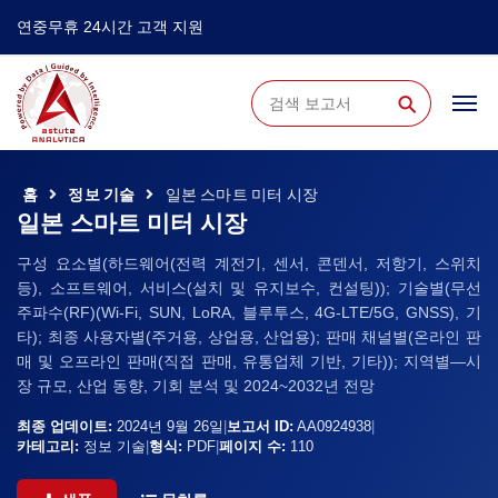
연중무휴 24시간 고객 지원
⚲
홈
정보 기술
일본 스마트 미터 시장
일본 스마트 미터 시장
구성 요소별(하드웨어(전력 계전기, 센서, 콘덴서, 저항기, 스위치
등), 소프트웨어, 서비스(설치 및 유지보수, 컨설팅)); 기술별(무선
주파수(RF)(Wi-Fi, SUN, LoRA, 블루투스, 4G-LTE/5G, GNSS), 기
타); 최종 사용자별(주거용, 상업용, 산업용); 판매 채널별(온라인 판
매 및 오프라인 판매(직접 판매, 유통업체 기반, 기타)); 지역별—시
장 규모, 산업 동향, 기회 분석 및 2024~2032년 전망
최종 업데이트:
2024년 9월 26일
|
보고서 ID:
AA0924938
|
카테고리:
정보 기술
|
형식:
PDF
|
페이지 수:
110