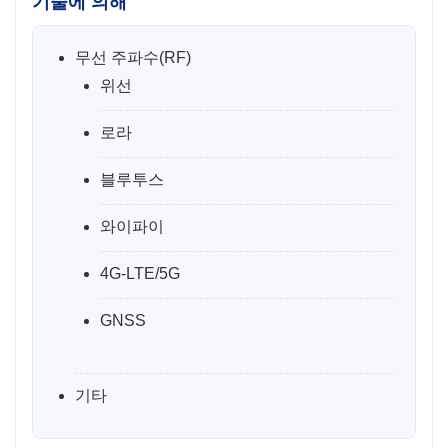
기술에 의해
무선 주파수(RF)
위선
로라
블루투스
와이파이
4G-LTE/5G
GNSS
기타