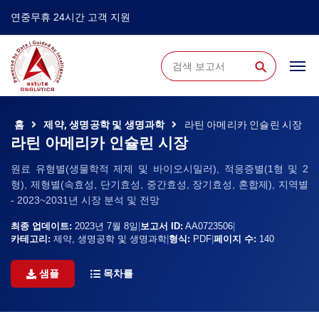
연중무휴 24시간 고객 지원
⚲
홈
제약, 생명공학 및 생명과학
라틴 아메리카 인슐린 시장
라틴 아메리카 인슐린 시장
원료 유형별(생물학적 제제 및 바이오시밀러), 적응증별(1형 및 2
형), 제형별(속효성, 단기효성, 중간효성, 장기효성, 혼합제), 지역별
- 2023~2031년 시장 분석 및 전망
최종 업데이트:
2023년 7월 8일
|
보고서 ID:
AA0723506
|
카테고리:
제약, 생명공학 및 생명과학
|
형식:
PDF
|
페이지 수:
140
샘플
목차를