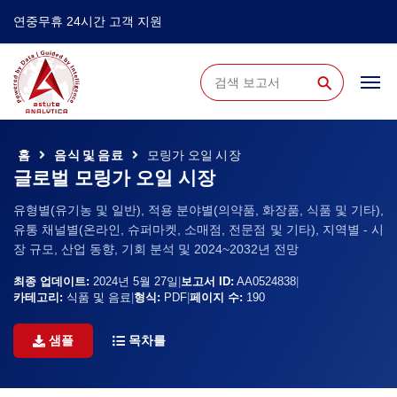
연중무휴 24시간 고객 지원
⚲
홈
음식 및 음료
모링가 오일 시장
글로벌 모링가 오일 시장
유형별(유기농 및 일반), 적용 분야별(의약품, 화장품, 식품 및 기타),
유통 채널별(온라인, 슈퍼마켓, 소매점, 전문점 및 기타), 지역별 - 시
장 규모, 산업 동향, 기회 분석 및 2024~2032년 전망
최종 업데이트:
2024년 5월 27일
|
보고서 ID:
AA0524838
|
카테고리:
식품 및 음료
|
형식:
PDF
|
페이지 수:
190
샘플
목차를