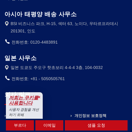
아시아 태평양 배송 사무소
BSI 비즈니스 파크, H-15, 섹터 63, 노이다, 우타르프라데시
201301, 인도
전화번호: 0120-4483891
일본 사무소
일본 도쿄도 주오구 핫초보리 4-4-4 3층, 104-0032
전화번호: +81 - 5050505761
회사 링크
×
저희는 쿠키를
사용합니다
사용자 경험을 개선
하기 위해.
회사 소개
개인정보 보호정책
수용하다
부르다
이메일
샘플 요청
보도 자료
이용약관