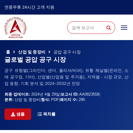
연중무휴 24시간 고객 지원
⚲
홈
산업 및 중장비
공압 공구 시장
글로벌 공압 공구 시장
공구 유형별(그라인더, 샌더, 폴리셔/버퍼), 유통 채널별(온라인, 소
매 공구점, 기타), 산업별(산업용 및 주거용), 지역별 - 시장 규모, 산
업 동향, 기회 분석 및 2024~2032년 전망
최종 업데이트:
2024년 4월 29일
|
보고서 ID:
AA0823558
|
분류:
산업 및 중장비
|
형식:
PDF
|
페이지 수:
295
샘플
목차를