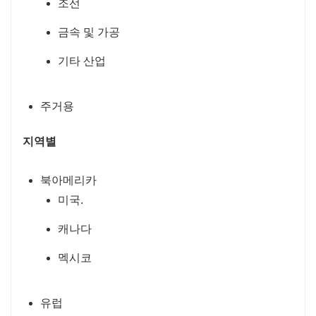
조선
금속 및 가공
기타 산업
주거용
지역별
북아메리카
미국.
캐나다
멕시코
유럽