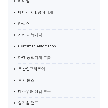
바이엘
베이징 제1 공작기계
카살스
시카고 뉴매틱
Craftsman Automation
다롄 공작기계 그룹
두산인프라코어
후지 툴즈
데소우터 산업 도구
잉거솔 랜드