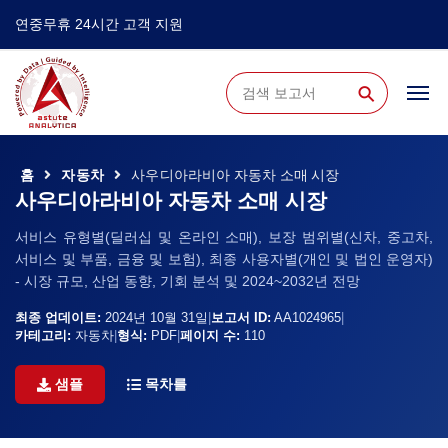
연중무휴 24시간 고객 지원
⚲
홈
자동차
사우디아라비아 자동차 소매 시장
사우디아라비아 자동차 소매 시장
서비스 유형별(딜러십 및 온라인 소매), 보장 범위별(신차, 중고차,
서비스 및 부품, 금융 및 보험), 최종 사용자별(개인 및 법인 운영자)
- 시장 규모, 산업 동향, 기회 분석 및 2024~2032년 전망
최종 업데이트:
2024년 10월 31일
|
보고서 ID:
AA1024965
|
카테고리:
자동차
|
형식:
PDF
|
페이지 수:
110
샘플
목차를