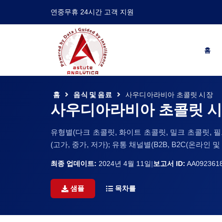
연중무휴 24시간 고객 지원
홈
홈
음식 및 음료
사우디아라비아 초콜릿 시장
사우디아라비아 초콜릿 
유형별(다크 초콜릿, 화이트 초콜릿, 밀크 초콜릿, 필
(고가, 중가, 저가); 유통 채널별(B2B, B2C(온라인 및
최종 업데이트:
2024년 4월 11일
|
보고서 ID:
AA092361
샘플
목차를