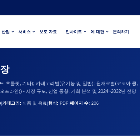
산업
서비스
보도 자료
인사이트
에 대한
문의하기
시장
드 초콜릿, 기타); 카테고리별(유기농 및 일반); 원재료별(코코아 콩, 
 오프라인)) - 시장 규모, 산업 동향, 기회 분석 및 2024~2032년 전망
8
|
카테고리:
식품 및 음료
|
형식:
PDF
|
페이지 수:
206