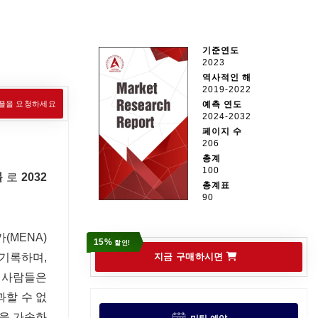
기준연도
2023
역사적인 해
2019-2022
플을 요청하세요
예측 연도
2024-2032
페이지 수
206
총계
100
률
로
2032
총계표
90
MENA)
15%
할인!
 기록하며,
지금 구매하시면
 사람들은
과할 수 없
장을 가속화