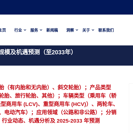
主页
行业
服务
新闻稿
洞察
关于
联系我们
模及机遇预测（至2033年）
胎（有内胎和无内胎）、斜交轮胎）；产品类型
轮胎、旅行轮胎、其他）；车辆类型（乘用车（轿
商用车 (LCV)、重型商用车 (HCV)）、两轮车、
、电动汽车）；应用领域（公路和非公路）；分销
业动态、机遇分析及 2025-2033 年预测