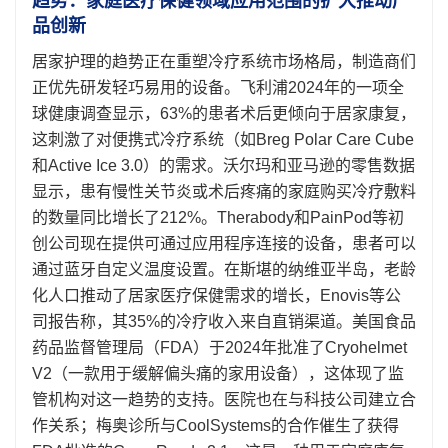
趋势：家庭医疗保健领域应用范围的扩大推动产
品创新
居家护理的趋势正在重塑冷疗系统市场格局，制造商们
正优先研发轻巧易用的设备。飞利浦2024年的一项全
球健康调查显示，63%的患者术后更倾向于居家康复，
这刺激了对便携式冷疗系统（如Breg Polar Care Cube
和Active Ice 3.0）的需求。沃尔玛和亚马逊的零售数据
显示，患有慢性关节炎或术后疼痛的家庭购买冷疗敷料
的数量同比增长了212%。Therabody和PainPod等初
创公司现在提供可通过应用程序连接的设备，患者可以
通过蓝牙自定义温度设置。在斯堪的纳维亚半岛，老龄
化人口推动了居家医疗保健需求的增长，Enovis等公
司报告称，其35%的冷疗收入来自直销渠道。美国食品
药品监督管理局（FDA）于2024年批准了Cryohelmet
V2（一款用于缓解偏头痛的家用设备），这体现了监
管机构对这一趋势的支持。医院也在与科技公司建立合
作关系；梅奥诊所与CoolSystems的合作催生了获得