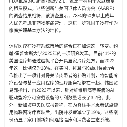
FDA批准的GameReady 2.1，这是一种用于家庭康复
的租赁模式。这些创新与美国退休人员协会（AARP）
的调查结果相符，该调查显示，78%的50岁以上成年
人优先考虑非药物疼痛管理，这进一步巩固了冷疗作为
家庭护理基本疗法的地位。.
远程医疗在冷疗系统市场的整合正在加速这一转变。约
翰·霍普金斯大学2025年的一项研究发现，目前41%的
美国理疗师通过虚拟平台开具居家冷疗处方，而2022
年这一比例仅为18%。在德国，拜耳与Kaia Health合
作推出了一项针对骨关节炎患者的补贴计划，将智能冷
疗设备与基于应用程序的理疗服务捆绑在一起。韩国贸
易部指出，自2023年以来，针对纤维肌痛等疾病的AI
驱动型冷疗可穿戴设备的专利数量增长了3.2倍。此
外，新加坡中央医院报告称，在为脊柱手术患者试点使
用物联网冷疗套装后，出院并发症减少了19%。这些案
例凸显了家用创新如何连接临床和消费者生态系统。.