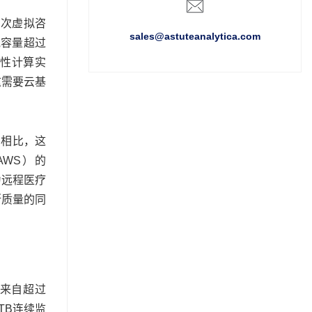
万次虚拟咨
sales@astuteanalytica.com
带宽容量超过
弹性计算实
这需要云基
间相比，这
WS）的
为远程医疗
断质量的同
理来自超过
TB连续监