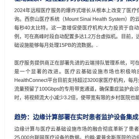
2024年远程医疗服务的爆炸式增长从根本上改变了医
询。西奈山医疗系统（Mount Sinai Health Sy
每秒40太比特。这一激增促使医疗机构大力投资于自动扩展的云架
例，可在高峰时段自动配置多达1.2万台虚拟机。目前，
础设施能够每月处理15PB的流数据。.
医疗服务提供商正在部署先进的云端排队管理系统，可在9
是一个显著的改进。医疗云基础设施市场也积极响
HealthConnect平台目前支持超过3200家医疗机
流量预留了100Gbps的专用带宽通道，确保重症监护
时，将视频流大小减少3.2倍，使带宽有限的乡村医院也
趋势：边缘计算部署在实时患者监护设备集成
边缘计算与医疗云基础设施市场的融合彻底革新了患者
25,000台联网医疗设备的数据。约翰·霍普金斯医院的边