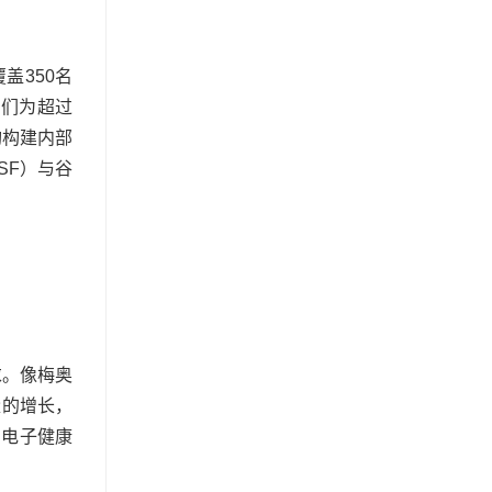
盖350名
它们为超过
构构建内部
SF）与谷
求。像梅奥
量的增长，
的电子健康