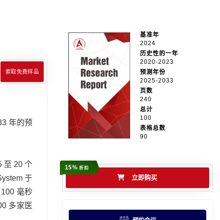
基准年
2024
历史性的一年
2020-2023
索取免费样品
预测年份
2025-2033
页数
240
总计
100
33 年的预
表格总数
90
 20 个
15%
折扣
tem 于
立即购买
100 毫秒
00 多家医