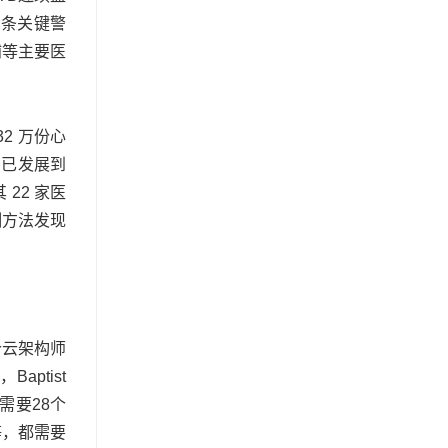
万条关键警
浦等主要医
2 万份心
场已发展到
22 家医
测方法发现
个云架构师
ptist
需要28个
等，都需要