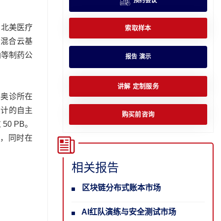
预约会议
，北美医疗
索取样本
的混合云基
纳等制药公
报告 演示
讲解 定制服务
梅奥诊所在
设计的自主
购买前咨询
0 PB。
，同时在
相关报告
区块链分布式账本市场
AI红队演练与安全测试市场