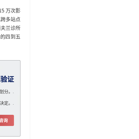
5 万次影
现跨多站点
利夫兰诊所
本的四到五
家验证
划分。.
决定。.
咨询