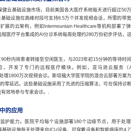
疗保健云基础设施市场，目前美国各大医疗系统每天进行超过50
stem）的云基础设施在高峰时段可支持8.5万个并发视频会话，所需的
构，例如Intermountain Healthcare等机构部署了
远程医疗平台集成的AI分诊系统每周处理约280万份初步评估，
0秒内将患者转接至空闲医生，与2023年初15分钟的等待时
应，开发了专门的远程医疗模块。例如，亚马逊云服务（A
构，每月处理1800万次视频会诊。斯坦福大学医学院的混合云部署方案
会诊的零延迟。这些基础设施采用了先进的压缩算法，可在保持诊
能有效地参与专家会诊。.
中的应用
监护能力。医院平均每个设施部署180个边缘节点，用于处
缘基础设施每天处理来自ICU设备、可穿戴设备和智能病床的4.7