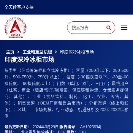
全天候客户支持
⚲
主页
工业和重型机械
印度深冷冰柜市场
印度深冷冰柜市场
按类型（卧式冷冻柜和立式冷冻柜）；容量（250升以下、250-500
升、500-750升、750升以上）；温度（-30摄氏度以下、-30至-60
摄氏度、-60摄氏度以上）；门数（单门、双门、三门）；最终用户
（住宅、商业（酒店/餐厅/咖啡馆、供应链和物流、仓储服务提供
商、其他）、工业（食品饮料、制药、化工、农业、零售、其
他）；销售渠道（OEM厂商和售后市场）；分销渠道（线上和线
下）；区域——市场规模、行业动态、机遇分析及2024-2032年预
测
最后更新日期：
2024年3月29日
|
报告编号：
AA1023634
|
类别：
工业及重型机械
|
格式：
PDF
|
页数：
310