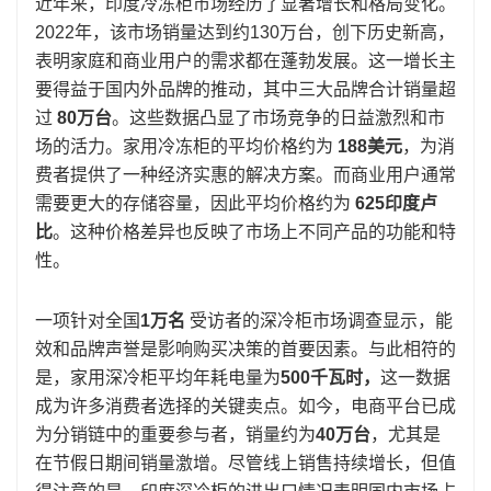
近年来，印度冷冻柜市场经历了显著增长和格局变化。
2022年，该市场销量达到约130万台，创下历史新高，
表明家庭和商业用户的需求都在蓬勃发展。这一增长主
要得益于国内外品牌的推动，其中三大品牌合计销量超
过
80万台
。这些数据凸显了市场竞争的日益激烈和市
场的活力。家用冷冻柜的平均价格约为
188美元
，为消
费者提供了一种经济实惠的解决方案。而商业用户通常
需要更大的存储容量，因此平均价格约为
625印度卢
比
。这种价格差异也反映了市场上不同产品的功能和特
性。
一项针对全国
1万名
受访者的深冷柜市场调查显示，能
效和品牌声誉是影响购买决策的首要因素。与此相符的
是，家用深冷柜平均年耗电量为
500千瓦时，
这一数据
成为许多消费者选择的关键卖点。如今，电商平台已成
为分销链中的重要参与者，销量约为
40万台
，尤其是
在节假日期间销量激增。尽管线上销售持续增长，但值