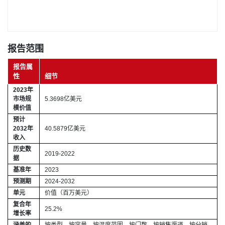
报告范围
报告属
性
细节
2023年
市场规
5.3698亿美元
模价值
预计
2032年
40.5879亿美元
收入
历史数
2019-2022
据
基准年
2023
预测期
2024-2032
单元
价值（百万美元）
复合年
25.2%
增长率
涵盖的
按类型、按容量、按温度范围、按门数、按销售渠道、按分销