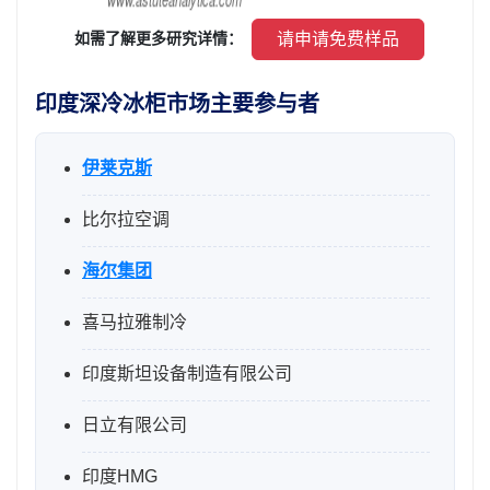
 请申请免费样品 
 如需了解更多研究详情： 
印度深冷冰柜市场主要参与者
伊莱克斯
比尔拉空调
海尔集团
喜马拉雅制冷
印度斯坦设备制造有限公司
日立有限公司
印度HMG