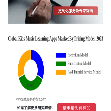
定制化服务及专家咨询
 请申请免费样品 
 如需了解更多研究详情： 