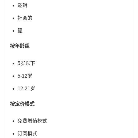
逻辑
社会的
孤
按年龄组
5岁以下
5-12岁
12-21岁
按定价模式
免费增值模式
订阅模式