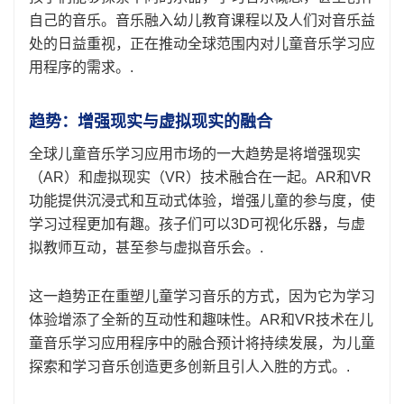
自己的音乐。音乐融入幼儿教育课程以及人们对音乐益
处的日益重视，正在推动全球范围内对儿童音乐学习应
用程序的需求。.
趋势：增强现实与虚拟现实的融合
全球儿童音乐学习应用市场的一大趋势是将增强现实
（AR）和虚拟现实（VR）技术融合在一起。AR和VR
功能提供沉浸式和互动式体验，增强儿童的参与度，使
学习过程更加有趣。孩子们可以3D可视化乐器，与虚
拟教师互动，甚至参与虚拟音乐会。.
这一趋势正在重塑儿童学习音乐的方式，因为它为学习
体验增添了全新的互动性和趣味性。AR和VR技术在儿
童音乐学习应用程序中的融合预计将持续发展，为儿童
探索和学习音乐创造更多创新且引人入胜的方式。.