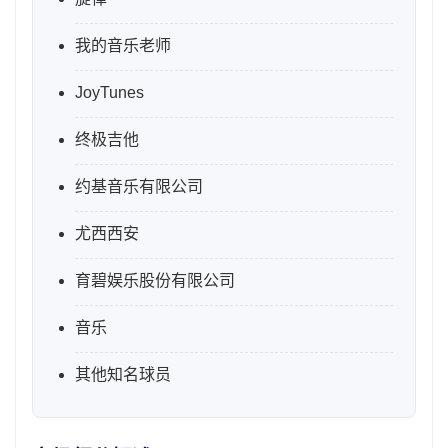
我的音乐老师
JoyTunes
终极吉他
约基音乐有限公司
尤西西安
育碧娱乐股份有限公司
音乐
其他知名球员