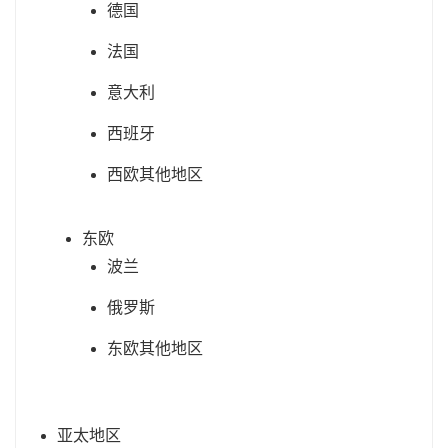
德国
法国
意大利
西班牙
西欧其他地区
东欧
波兰
俄罗斯
东欧其他地区
亚太地区