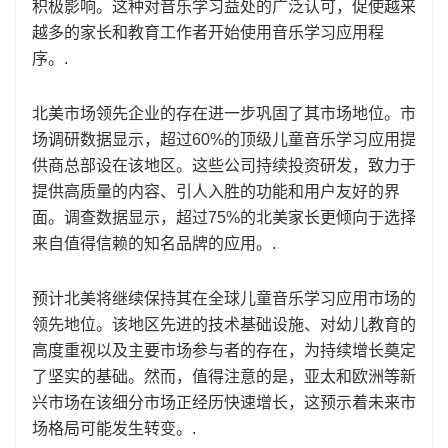
积极影响。这种对音乐学习益处的广泛认可，促使越来
越多的家长和教育工作者开始使用音乐学习应用程
序。.
北美市场领先企业的存在进一步巩固了其市场地位。市
场调研数据显示，超过60%的顶级儿童音乐学习应用提
供商总部设在该地区。这些公司持续投资研发，致力于
提供高质量的内容、引人入胜的功能和用户友好的界
面。调查数据显示，超过75%的北美家长更倾向于选择
来自值得信赖的知名品牌的应用。.
预计北美将继续保持其在全球儿童音乐学习应用市场的
领先地位。该地区先进的技术基础设施、对幼儿教育的
高度重视以及主要市场参与者的存在，为持续增长奠定
了坚实的基础。然而，值得注意的是，亚太和欧洲等新
兴市场在该细分市场正经历快速增长，这预示着未来市
场格局可能发生转变。.