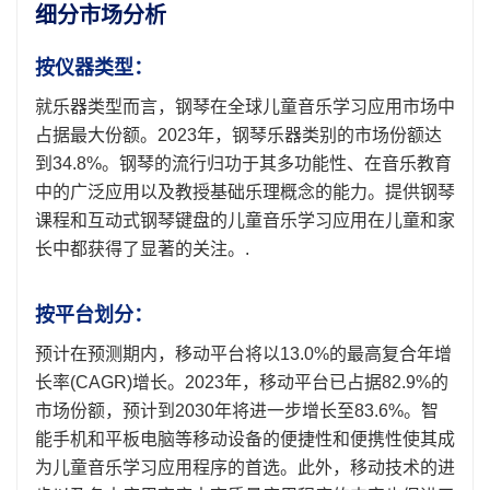
细分市场分析
按仪器类型：
就乐器类型而言，钢琴在全球儿童音乐学习应用市场中
占据最大份额。2023年，钢琴乐器类别的市场份额达
到34.8%。钢琴的流行归功于其多功能性、在音乐教育
中的广泛应用以及教授基础乐理概念的能力。提供钢琴
课程和互动式钢琴键盘的儿童音乐学习应用在儿童和家
长中都获得了显著的关注。.
按平台划分：
预计在预测期内，移动平台将以13.0%的最高复合年增
长率(CAGR)增长。2023年，移动平台已占据82.9%的
市场份额，预计到2030年将进一步增长至83.6%。智
能手机和平板电脑等移动设备的便捷性和便携性使其成
为儿童音乐学习应用程序的首选。此外，移动技术的进