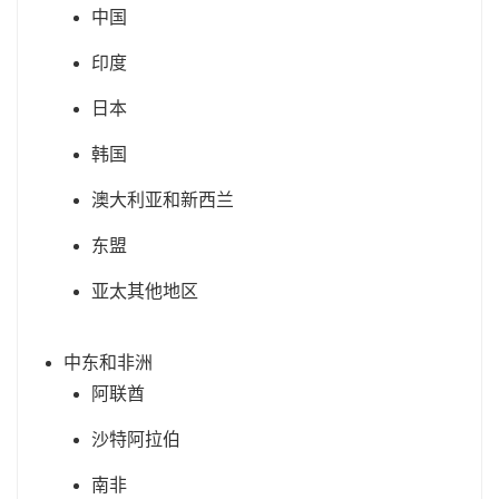
中国
印度
日本
韩国
澳大利亚和新西兰
东盟
亚太其他地区
中东和非洲
阿联酋
沙特阿拉伯
南非