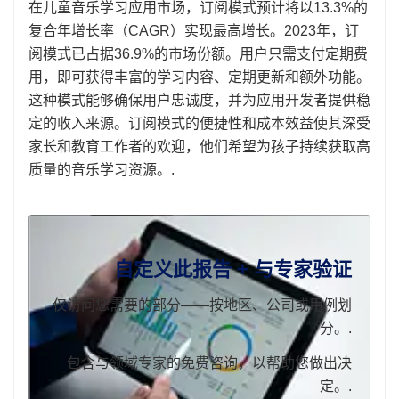
在儿童音乐学习应用市场，订阅模式预计将以13.3%的
复合年增长率（CAGR）实现最高增长。2023年，订
阅模式已占据36.9%的市场份额。用户只需支付定期费
用，即可获得丰富的学习内容、定期更新和额外功能。
这种模式能够确保用户忠诚度，并为应用开发者提供稳
定的收入来源。订阅模式的便捷性和成本效益使其深受
家长和教育工作者的欢迎，他们希望为孩子持续获取高
质量的音乐学习资源。.
自定义此报告 + 与专家验证
仅访问您需要的部分——按地区、公司或用例划
分。.
包含与领域专家的免费咨询，以帮助您做出决
定。.