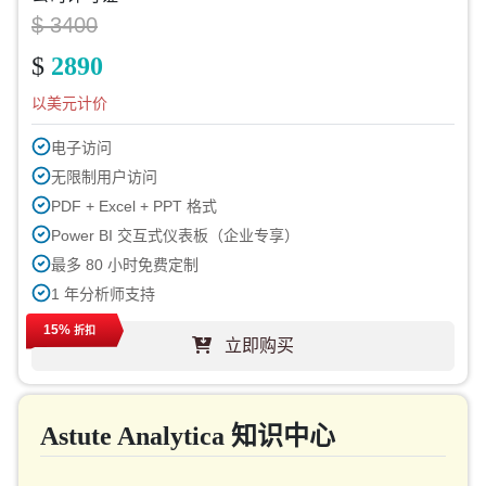
$ 3400
$
2890
以美元计价
电子访问
无限制用户访问
PDF + Excel + PPT 格式
Power BI 交互式仪表板（企业专享）
最多 80 小时免费定制
1 年分析师支持
下一周期免费报告更新
15%
折扣
立即购买
免费行业动态更新（180天内）
购买后最高可享 40% 折扣
印刷许可
Astute Analytica 知识中心