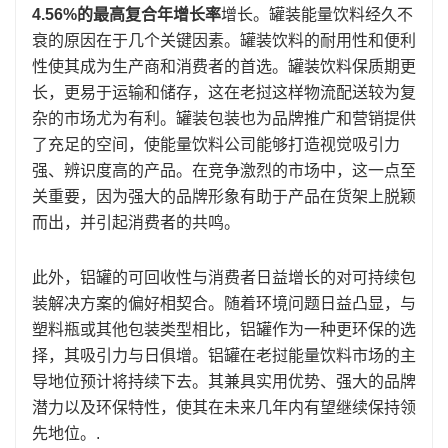
4.56%的最高复合年增长率
增长。罐装能量饮料经久不
衰的原因在于几个关键因素。罐装饮料的耐用性和便利
性使其成为生产商和消费者的首选。罐装饮料保质期更
长，更易于运输和储存，这在老挝这样物流配送较为复
杂的市场尤为有利。罐装包装也为品牌推广和营销提供
了充足的空间，使能量饮料公司能够打造视觉吸引力
强、辨识度高的产品。在竞争激烈的市场中，这一点至
关重要，因为强大的品牌形象有助于产品在货架上脱颖
而出，并引起消费者的共鸣。
此外，铝罐的可回收性与消费者日益增长的对可持续包
装解决方案的偏好相契合。随着环境问题日益凸显，与
塑料瓶或其他包装类型相比，铝罐作为一种更环保的选
择，其吸引力与日俱增。铝罐在老挝能量饮料市场的主
导地位预计将持续下去。其兼具实用优势、强大的品牌
潜力以及环保特性，使其在未来几年内有望继续保持领
先地位。.