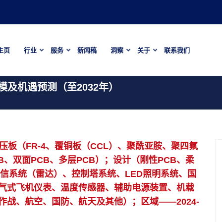
主页
行业
服务
新闻稿
洞察
关于
联系我们
模及机遇预测（至2032年）
压板（FR-4、覆铜板（CCL）、聚酰亚胺、聚四氟
B、双面PCB、多层PCB）；设计（刚性PCB、柔
通信系统（雷达）、控制塔系统、LED照明系统、国
气式飞机仪表、温度传感器、辅助电源装置、机载
战、航空、国防、航天及其他）；区域——2024-