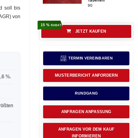
Tabellen
90
 soll bis
CAGR) von
15 %
RABATT
JETZT KAUFEN
TERMIN VEREINBAREN
MUSTERBERICHT ANFORDERN
,6 %.
RUNDGANG
rößten
ANFRAGEN ANPASSUNG
ANFRAGEN VOR DEM KAUF
INFORMIEREN