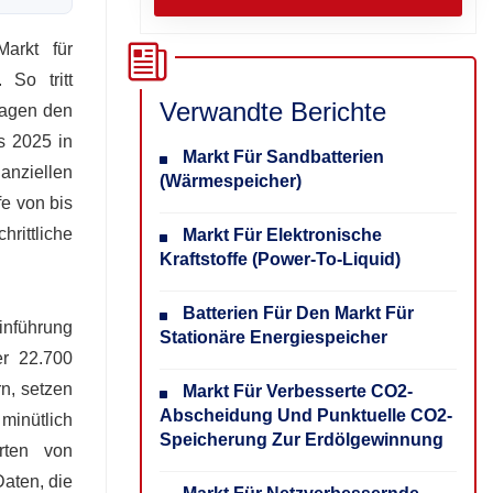
arkt für
 So tritt
Verwandte Berichte
nlagen den
s 2025 in
Markt Für Sandbatterien
nanziellen
(Wärmespeicher)
fe von bis
rittliche
Markt Für Elektronische
Kraftstoffe (Power-To-Liquid)
Batterien Für Den Markt Für
inführung
Stationäre Energiespeicher
er 22.700
n, setzen
Markt Für Verbesserte CO2-
Abscheidung Und Punktuelle CO2-
minütlich
Speicherung Zur Erdölgewinnung
rten von
Daten, die