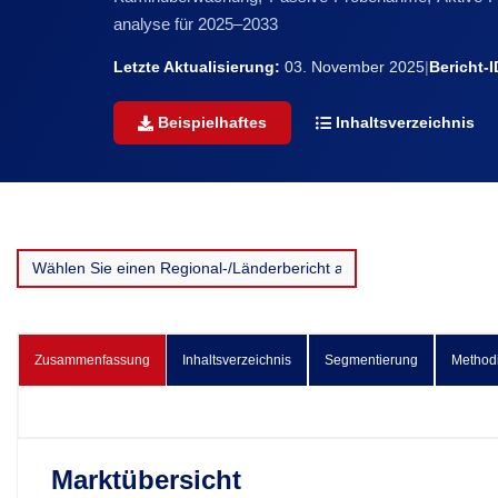
analyse für 2025–2033
Letzte Aktualisierung:
03. November 2025
|
Bericht-I
Beispielhaftes
Inhaltsverzeichnis
Zusammenfassung
Inhaltsverzeichnis
Segmentierung
Method
Marktübersicht