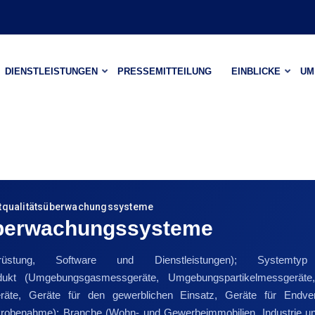
DIENSTLEISTUNGEN
PRESSEMITTEILUNG
EINBLICKE
UM
ftqualitätsüberwachungssysteme
süberwachungssysteme
ng, Software und Dienstleistungen); Systemtyp (Auß
rodukt (Umgebungsgasmessgeräte, Umgebungspartikelmessgeräte,
geräte, Geräte für den gewerblichen Einsatz, Geräte für Endv
obenahme); Branche (Wohn- und Gewerbeimmobilien, Industrie und