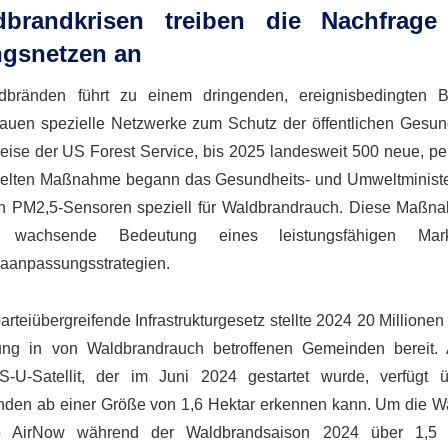
brandkrisen treiben die Nachfrage
ngsnetzen an
dbränden führt zu einem dringenden, ereignisbedingten B
uen spezielle Netzwerke zum Schutz der öffentlichen Gesund
sweise der US Forest Service, bis 2025 landesweit 500 neue, p
zielten Maßnahme begann das Gesundheits- und Umweltminist
uen PM2,5-Sensoren speziell für Waldbrandrauch. Diese Maßn
 wachsende Bedeutung eines leistungsfähigen Mark
aanpassungsstrategien.
parteiübergreifende Infrastrukturgesetz stellte 2024 20 Millionen 
hung in von Waldbrandrauch betroffenen Gemeinden bereit.
-U-Satellit, der im Juni 2024 gestartet wurde, verfügt 
nden ab einer Größe von 1,6 Hektar erkennen kann. Um die 
pp AirNow während der Waldbrandsaison 2024 über 1,5 M