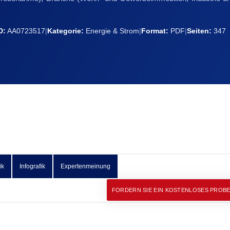
D:
AA0723517
|
Kategorie:
Energie & Strom
|
Format:
PDF
|
Seiten:
347
ik
Infografik
Expertenmeinung
FORDERN SIE EIN KOSTENLOSES PROB