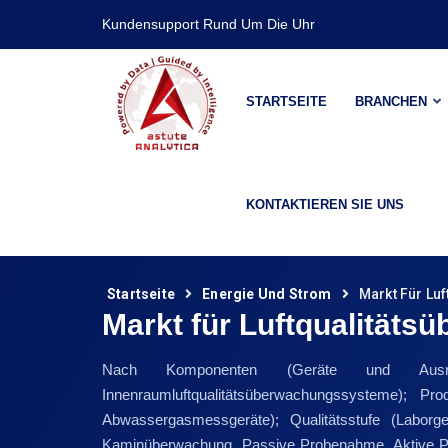
Kundensupport Rund Um Die Uhr
STARTSEITE
BRANCHEN
KONTAKTIEREN SIE UNS
Startseite
Energie Und Strom
Markt Für Lu
Markt für Luftqualität
Nach Komponenten (Geräte und Ausrüstu
Innenraumluftqualitätsüberwachungssysteme); P
Abwassergasmessgeräte); Qualitätsstufe (Labor
Kaminüberwachung, Passive Probenahme, Aktive Pr