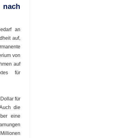
 nach
edarf an
heit auf,
ermanente
erium von
ahmen auf
tes für
Dollar für
 Auch die
über eine
Warnungen
illionen