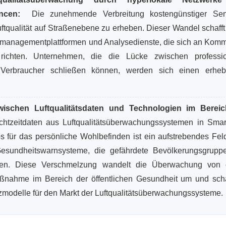
ancen:
Die zunehmende Verbreitung kostengünstiger Sen
uftqualität auf Straßenebene zu erheben. Dieser Wandel schafft
enmanagementplattformen und Analysedienste, die sich an Kom
r richten. Unternehmen, die die Lücke zwischen professio
r Verbraucher schließen können, werden sich einen erheb
wischen Luftqualitätsdaten und Technologien im Berei
chtzeitdaten aus Luftqualitätsüberwachungssystemen in Smart
s für das persönliche Wohlbefinden ist ein aufstrebendes Fel
 Gesundheitswarnsysteme, die gefährdete Bevölkerungsgrupp
rnen. Diese Verschmelzung wandelt die Überwachung von
aßnahme im Bereich der öffentlichen Gesundheit um und scha
zmodelle für den Markt der Luftqualitätsüberwachungssysteme.