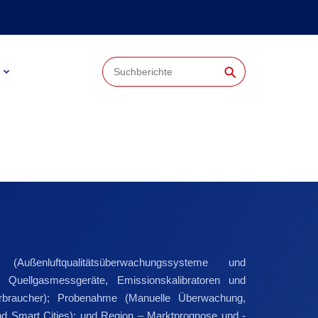
⚲
enluftqualitätsüberwachungssysteme und
 Quellgasmessgeräte, Emissionskalibratoren und
erbraucher); Probenahme (Manuelle Überwachung,
 Smart Cities); und Region – Marktprognose und -