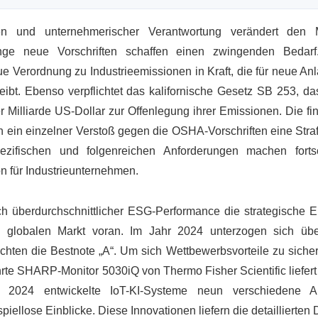
n und unternehmerischer Verantwortung verändert den M
nge neue Vorschriften schaffen einen zwingenden Bedarf.
ue Verordnung zu Industrieemissionen in Kraft, die für neue A
eibt. Ebenso verpflichtet das kalifornische Gesetz SB 253, da
r Milliarde US-Dollar zur Offenlegung ihrer Emissionen. Die fi
n ein einzelner Verstoß gegen die OSHA-Vorschriften eine Stra
ifischen und folgenreichen Anforderungen machen fortsch
n für Industrieunternehmen.
h überdurchschnittlicher ESG-Performance die strategische E
 globalen Markt voran. Im Jahr 2024 unterzogen sich üb
ten die Bestnote „A“. Um sich Wettbewerbsvorteile zu sicher
te SHARP-Monitor 5030iQ von Thermo Fisher Scientific liefert 
, 2024 entwickelte IoT-KI-Systeme neun verschiedene A
piellose Einblicke. Diese Innovationen liefern die detaillierten 