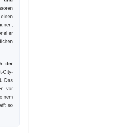
soren
 einen
munen,
neller
lichen
ch der
-City-
d. Das
en vor
 einem
fft so