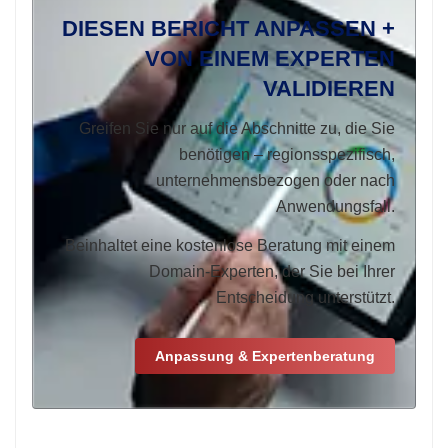
DIESEN BERICHT ANPASSEN +
VON EINEM EXPERTEN
VALIDIEREN
Greifen Sie nur auf die Abschnitte zu, die Sie
benötigen – regionsspezifisch,
unternehmensbezogen oder nach
Anwendungsfall.
Beinhaltet eine kostenlose Beratung mit einem
Domain-Experten, der Sie bei Ihrer
Entscheidung unterstützt.
Anpassung & Expertenberatung