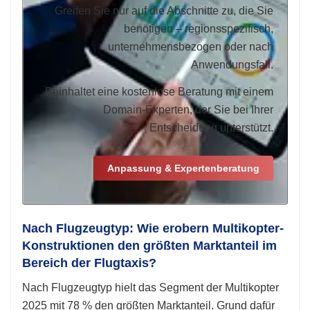
Greifen Sie nur auf die Abschnitte zu, die Sie
benötigen – regionsspezifisch,
unternehmensbezogen oder nach
Anwendungsfall.
Beinhaltet eine kostenlose Beratung mit einem
Domain-Experten, der Sie bei Ihrer
Entscheidung unterstützt.
Anpassung & Expertenberatung
Nach Flugzeugtyp: Wie erobern Multikopter-
Konstruktionen den größten Marktanteil im
Bereich der Flugtaxis?
Nach Flugzeugtyp hielt das Segment der Multikopter
2025 mit 78 % den größten Marktanteil. Grund dafür