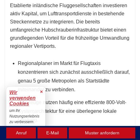
Etablierte inländische Fluggesellschaften investieren
aktiv Kapital, um Lufttransportdienste in bestehende
Streckennetze zu integrieren. Die bereits
umfangreiche Hubschrauberinfrastruktur bietet einen
grundlegenden Vorteil für die frühzeitige Umwandlung
regionaler Vertiports.
Regionalplaner im Markt für Flugtaxis
konzentrieren sich zunächst ausschließlich darauf,
genau 5 große Metropolen als Startstädte
miteinander zu verbinden.
×
Wir
verwenden
Flugzeuge nutzen häufig eine effiziente 800-Volt-
Cookies
um Ihr
Systemarchitektur für eine überlegene lokale
Nutzungserlebnis
Leistung.
zu verbessern.
Akzeptieren
Inlandspiloten müssen vor dem ersten Flug ein
Anruf
E-Mail
Muster anfordern