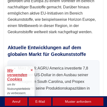
gefördert und Europa zu einem Vorreiter im Bereich
nachhaltiger Baustoffe gemacht. Darüber hinaus
ermöglichen aktive EU-Initiativen im Bereich
Geokunststoffe, wie beispielsweise Horizon Europe,
einen Wettbewerb in dieser Region, in der
Geokunststoffe weltweit stark nachgefragt werden.
Aktuelle Entwicklungen auf dem
globalen Markt für Geokunststoffe
März 2024: AGRU America investierte 7,8
×
Wir
verwenden
Millionen US-Dollar in den Ausbau seiner
Cookies
Anlagen in South Carolina, und Propex
um Ihr
erweiterte seine Produktionskapazitäten in
Nutzungserlebnis
zu verbessern.
Georgia
Akzeptieren
Anruf
E-Mail
Muster anfordern
März 2024: Core & Main Inc. hat eine