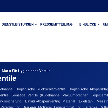
DIENSTLEISTUNGEN
PRESSEMITTEILUNG
EINBLICKE
UM
Markt Für Hygienische Ventile
ntile
hähne, Hygienische Rückschlagventile, Hygienische Absperrklappe
ventile, Sonstige Ventile (Kugelhähne, Vakuumbrecher, Kegelventil
ssicherung, Einsitz-Absperrventil); Material (Edelstahl, Messin
rarbeitung, Brauerei, Molkerei, Lebensmittel und Getränke, Dufts