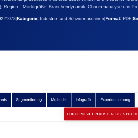
ige); Region – Marktgröße, Branchendynamik, Chancenanalyse und P
221073
|
Kategorie:
Industrie- und Schwermaschinen
|
Format:
PDF
|
Se
hnis
Segmentierung
Methodik
Infografik
Expertenmeinung
FORDERN SIE EIN KOSTENLOSES PROB