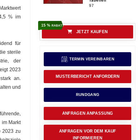
Tabellen
97
 Marktwert
 4,5 % im
15 %
RABATT
JETZT KAUFEN
idend für
ie sterile
TERMIN VEREINBAREN
rie, der
eigt 2023
MUSTERBERICHT ANFORDERN
stark an.
alten und
RUNDGANG
führende,
ANFRAGEN ANPASSUNG
n im Markt
e 2023 zu
ANFRAGEN VOR DEM KAUF
INFORMIEREN
eitsziele