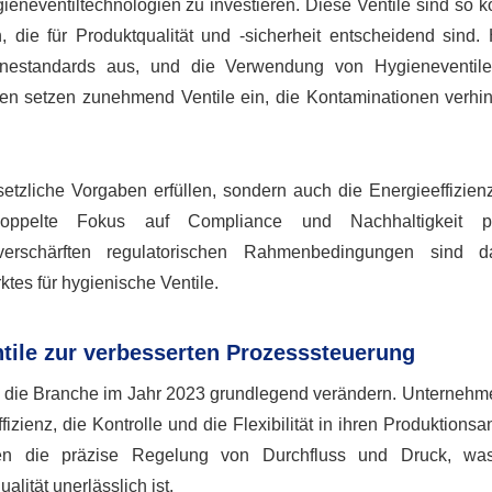
ieneventiltechnologien zu investieren. Diese Ventile sind so ko
die für Produktqualität und -sicherheit entscheidend sind. H
gienestandards aus, und die Verwendung von Hygieneventile
men setzen zunehmend Ventile ein, die Kontaminationen verhi
zliche Vorgaben erfüllen, sondern auch die Energieeffizienz
oppelte Fokus auf Compliance und Nachhaltigkeit p
erschärften regulatorischen Rahmenbedingungen sind d
tes für hygienische Ventile.
ntile zur verbesserten Prozesssteuerung
d die Branche im Jahr 2023 grundlegend verändern. Unternehm
zienz, die Kontrolle und die Flexibilität in ihren Produktions
chen die präzise Regelung von Durchfluss und Druck, wa
lität unerlässlich ist.