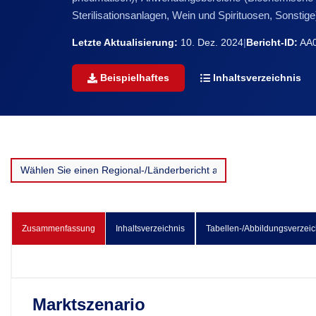
Sterilisationsanlagen, Wein und Spirituosen, Sonst
Letzte Aktualisierung:
10. Dez. 2024
|
Bericht-ID:
AA0
Beispielhaftes
Inhaltsverzeichnis
Zusammenfassung
Inhaltsverzeichnis
Tabellen-/Abbildungsverzeic
Marktszenario