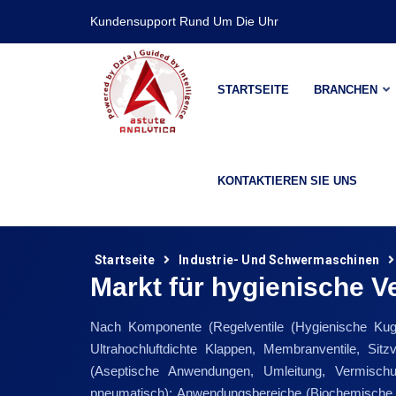
Kundensupport Rund Um Die Uhr
STARTSEITE
BRANCHEN
KONTAKTIEREN SIE UNS
Startseite
Industrie- Und Schwermaschinen
Markt für hygienische Ve
Nach Komponente (Regelventile (Hygienische Kugel
Ultrahochluftdichte Klappen, Membranventile, Sitz
(Aseptische Anwendungen, Umleitung, Vermischung
pneumatisch); Anwendungsbereiche (Biochemische Ve