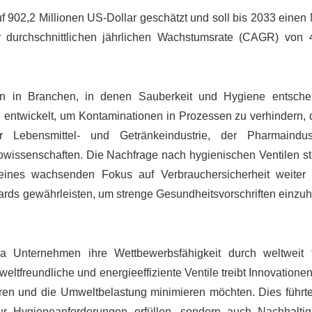
f 902,2 Millionen US-Dollar geschätzt und soll bis 2033 einen
er durchschnittlichen jährlichen Wachstumsrate (CAGR) von
en in Branchen, in denen Sauberkeit und Hygiene entsche
l entwickelt, um Kontaminationen in Prozessen zu verhindern, d
 Lebensmittel- und Getränkeindustrie, der Pharmaindust
owissenschaften. Die Nachfrage nach hygienischen Ventilen st
 eines wachsenden Fokus auf Verbrauchersicherheit weiter 
rds gewährleisten, um strenge Gesundheitsvorschriften einzuh
a Unternehmen ihre Wettbewerbsfähigkeit durch weltweit 
ltfreundliche und energieeffiziente Ventile treibt Innovatione
ren und die Umweltbelastung minimieren möchten. Dies führt
ur Hygieneanforderungen erfüllen, sondern auch Nachhaltigk