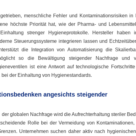
etrieben, menschliche Fehler und Kontaminationsrisiken in k
ne höchste Priorität hat, wie der Pharma- und Lebensmitteli
Einhaltung strenger Hygieneprotokolle. Hersteller haben i
 moderne Steuerungssysteme integrieren lassen und Echtzeitüb
rstützt die Integration von Automatisierung die Skalierba
öglicht so die Bewältigung steigender Nachfrage und vie
ieneventilen ist eine Antwort auf technologische Fortschritt
nz bei der Einhaltung von Hygienestandards.
ionsbedenken angesichts steigender
der globalen Nachfrage wird die Aufrechterhaltung steriler Be
ntscheidende Rolle bei der Vermeidung von Kontaminationen,
Grenzen. Unternehmen suchen daher aktiv nach hygienisch