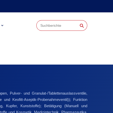
⚲
n, Pulver- und Granulat-/Tablettenauslassventile,
e und Keofitt-Aseptik-Probenahmeventil)); Funktion
g, Kupfer, Kunststoffe); Betätigung (Manuell und
toffe und Kosmetik, Medizintechnik, Pharmazeutika,