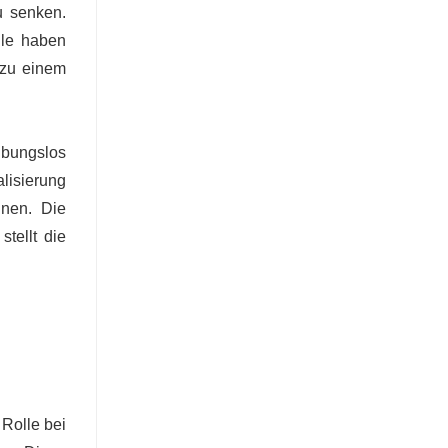
u senken.
lle haben
 zu einem
ibungslos
lisierung
önnen. Die
tellt die
 Rolle bei