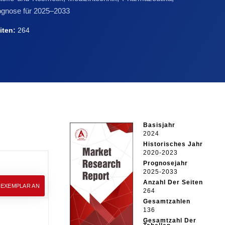
rognose für 2025–2033
iten:
264
Basisjahr
2024
Historisches Jahr
2020-2023
Prognosejahr
2025-2033
Anzahl Der Seiten
EEXEMPLAR AN
264
Gesamtzahlen
136
Gesamtzahl Der