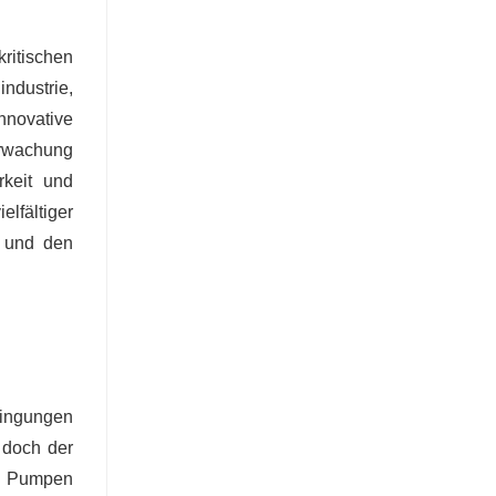
ritischen
ndustrie,
nnovative
erwachung
rkeit und
lfältiger
e und den
dingungen
 doch der
en Pumpen