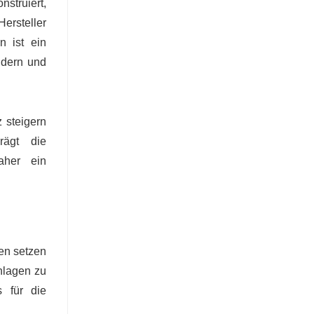
nstruiert,
ersteller
n ist ein
ndern und
 steigern
rägt die
aher ein
en setzen
anlagen zu
s für die