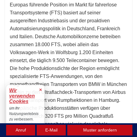
Europas führende Position im Markt für fahrerlose
Transportsysteme (FTS) basiert auf seiner
ausgereiften Industriebasis und der proaktiven
Automatisierungspolitik in Deutschland, Frankreich
und Italien. Deutsche Automobilkonzerne betreiben
zusammen 18.000 FTS, wobei allein das
Volkswagen-Werk in Wolfsburg 1.200 Einheiten
einsetzt, die täglich 9.500 Teilecontainer bewegen.
Die hohe Produktionsdichte der Region ermöglicht
spezialisierte FTS-Anwendungen, von den
magnetbandfreien Transportern von BMW in München
×
Wir
bis hin zu den Ultraflachdeck-Transportern von Airbus
verwenden
für den Transport von Rumpfsektionen in Hamburg.
Cookies
Europäische Produktionsstätten verfügen über
um Ihr
Nutzungserlebnis
durchschnittlich 320 FTS pro Million Quadratfuß
zu verbessern.
Fabrikfläche – doppelt so viel wie der globale
Akzeptieren
Anruf
E-Mail
Muster anfordern
Durchschnitt. Möglich wird dies durch Industrie-4.0-