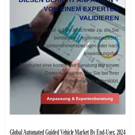
VON EINEM EXPERTEN
VALIDIEREN
Greifen Sie nur auf die Abschnitte zu, die Sie
benötigen – regionsspezifisch,
unternehmensbezogen oder nach
Anwendungsfall.
Beinhaltet eine kostenlose Beratung mit einem
Domain-Experten, der Sie bei Ihrer
Entscheidung unterstützt.
Anpassung & Expertenberatung