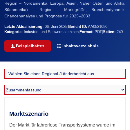
Region – Nordamerika, Europa, Asien, Naher Osten und Afrika,
Südamerika) – Region – Marktgröße, Branchendynamik,
Chancenanalyse und Prognose für 2025–2033
Letzte Aktualisierung:
06. Juni 2025
|
Bericht-ID:
AA0521080
|
Kategorie:
Industrie- und Schwermaschinen
|
Format:
PDF
|
Seiten:
249
Beispielhaftes
Inhaltsverzeichnis
Marktszenario
Der Markt für fahrerlose Transportsysteme wurde im