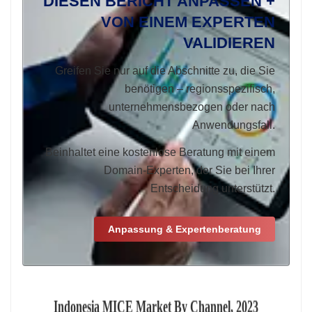
DIESEN BERICHT ANPASSEN +
VON EINEM EXPERTEN
VALIDIEREN
Greifen Sie nur auf die Abschnitte zu, die Sie
benötigen – regionsspezifisch,
unternehmensbezogen oder nach
Anwendungsfall.
Beinhaltet eine kostenlose Beratung mit einem
Domain-Experten, der Sie bei Ihrer
Entscheidung unterstützt.
Anpassung & Expertenberatung