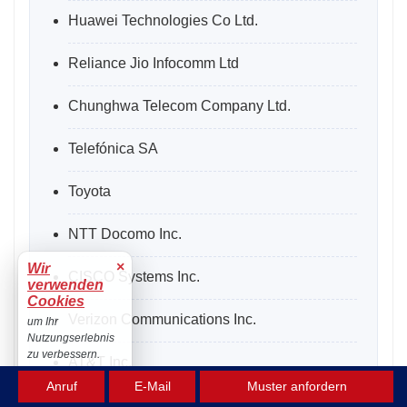
Huawei Technologies Co Ltd.
Reliance Jio Infocomm Ltd
Chunghwa Telecom Company Ltd.
Telefónica SA
Toyota
NTT Docomo Inc.
×
Wir
CISCO Systems Inc.
verwenden
Cookies
Verizon Communications Inc.
um Ihr
Nutzungserlebnis
zu verbessern.
AT&T Inc.
Akzeptieren
Anruf
E-Mail
Muster anfordern
ABB