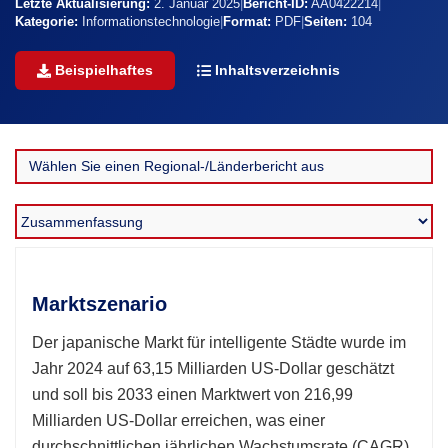
Letzte Aktualisierung:
2. Januar 2025
|
Bericht-ID:
AA0422214
|
Kategorie:
Informationstechnologie
|
Format:
PDF
|
Seiten:
104
Beispielhaftes
Inhaltsverzeichnis
Marktszenario
Der japanische Markt für intelligente Städte wurde im
Jahr 2024 auf 63,15 Milliarden US-Dollar geschätzt
und soll bis 2033 einen Marktwert von 216,99
Milliarden US-Dollar erreichen, was einer
durchschnittlichen jährlichen Wachstumsrate (CAGR)