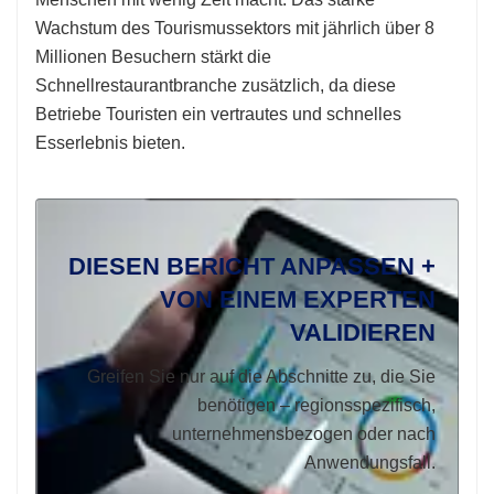
Wachstum des Tourismussektors mit jährlich über 8
Millionen Besuchern stärkt die
Schnellrestaurantbranche zusätzlich, da diese
Betriebe Touristen ein vertrautes und schnelles
Esserlebnis bieten.
DIESEN BERICHT ANPASSEN +
VON EINEM EXPERTEN
VALIDIEREN
Greifen Sie nur auf die Abschnitte zu, die Sie
benötigen – regionsspezifisch,
unternehmensbezogen oder nach
Anwendungsfall.