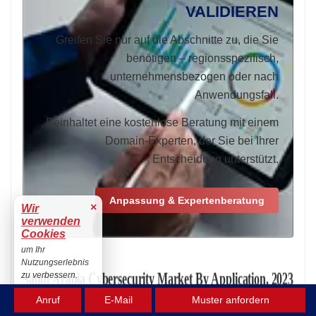
VALIDIEREN
Greifen Sie nur auf die Abschnitte zu, die Sie
benötigen – regionsspezifisch,
unternehmensbezogen oder nach
Anwendungsfall.
Beinhaltet eine kostenlose Beratung mit einem
Domain-Experten, der Sie bei Ihrer
Entscheidung unterstützt.
Anpassung & Expertenberatung
×
Wir
verwenden
Cookies
um Ihr
Nutzungserlebnis
zu verbessern.
Akzeptieren
Anruf
E-Mail
Muster anfordern