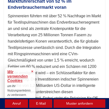
Marktführerschaft von 52 % im
Endverbrauchermarkt voran
Spinnereien führten mit über 52 % Nachfrage im Markt
für Textilspulmaschinen das Endverbrauchersegment
an und sind als zentrale Knotenpunkte für die
Verarbeitung von 25 Millionen Tonnen Fasern zu
handelsfertigen Konen verantwortlich, die für globale
Textilprozesse unerlässlich sind. Durch die Integration
mit Ringspinnmaschinen wird eine CVm-
Gleichmäßigkeit von unter 1,5 % erreicht, wodurch
Fehler um 60 % reduziert und ein Schären mit 1200
×
Wir
m/min ermöglicht wird – ein Schlüsselfaktor für den
verwenden
Exporterfolg. Die Investitionen indischer Spinnereien
Cookies
in Höhe von 1,2 Milliarden US-Dollar in intelligente
um Ihr
Nutzungserlebnis
Spulmaschinen unterstreichen diesen
zu verbessern.
Wettbewerbsvorteil. Dabei steht die Präzision für OE-
Akzeptieren
Anruf
E-Mail
Muster anfordern
Garne im Vordergrund, die 70 % des Denim- und