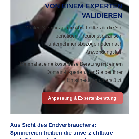
VON EINEM EXPERTEN
VALIDIEREN
Greifen Sie nur auf die Abschnitte zu, die Sie
benötigen – regionsspezifisch,
unternehmensbezogen oder nach
Anwendungsfall.
Beinhaltet eine kostenlose Beratung mit einem
Domain-Experten, der Sie bei Ihrer
Entscheidung unterstützt.
Anpassung & Expertenberatung
Aus Sicht des Endverbrauchers:
Spinnereien treiben die unverzichtbare